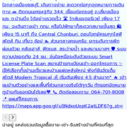
ใจกลางเมืองชลบุรี: เดินทางง่าย สะดวกต่อทุกจุดหมายการเดิน
เ
ทาง 🚗 ติดถนนเศรษฐกิจ 344: เชื่อมต่อตรงสู่ ถ.เลี่ยงเมือง
ร
และ ถ.บ้านบึง ได้อย่างรวดเร็ว 🛣️ ใกล้มอเตอร์เวย์ เพียง 1.7
เ
กม.: จะเดินทางเข้า กทม. หรือไปพัทยาก็สะดวกสบายขั้นสุด 🛍️
เพียง 15 นาที ถึง Central Chonburi: ตอบโจทย์ครบทุกไลฟ์
สไตล์ กิน เที่ยว ช้อป 🏊 ส่วนกลางครบครัน: ยกระดับการพัก
ผ่อนด้วย คลับเฮาส์, ฟิตเนส, สระว่ายน้ำ และสนามบาสฯ 🛡️ ระบบ
ความปลอดภัย 24 ชม.: อุ่นใจเหนือระดับด้วยระบบ Smart
License Plate Scan สแกนป้ายทะเบียนเข้า-ออกโครงการ ✨
มีให้เลือกทั้งบ้านเดี่ยวและบ้านแฝดหลังใหญ่ ฟังก์ชันจัดเต็ม
สไตล์ Modern Tropical 💰 เริ่มต้นเพียง 4.5 ล้านบาท* 🔥 เข้า
ชมบ้านตัวอย่างและพื้นที่ส่วนกลางจริงได้ทุกวัน ทักแชทนัดหมาย
ดูบ้านกับแอดมินได้เลย🧡 📞 ติดต่อสอบถาม: 064-701-8008
📍 แผนที่โครงการ:
https://maps.app.goo.gl/u5NdxoUxpK2atLDF6?g_st=i
น่าอยู่ แหล่งรวมข้อมูล
ซื้อขาย-เช่า-รับสร้างบ้านที่ครบที่สุด