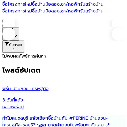
ซื้อโครงการใหม่
ซื้อบ้านมือสอง
เช่า/หอพัก
รับสร้างบ้าน
ซื้อโครงการใหม่
ซื้อบ้านมือสอง
เช่า/หอพัก
รับสร้างบ้าน
บ้าน
ราคา
ตัวกรอง
2
ไม่พบผลลัพธ์การค้นหา
โพสต์อัปเดต
พีรีน บ้านสวน เศรษฐกิจ
น
3 วันที่แล้ว
7
เผยแพร่อยู่
เ
ทำไมคนชลบุรี เทใจเลือกซื้อบ้านกับ
#PERINE
บ้านสวน-
ฟ
เศรษฐกิจ-ชลบุรี? 🤔🏡 มาดูคำตอบไปพร้อมๆ กันเลย 📍
พ