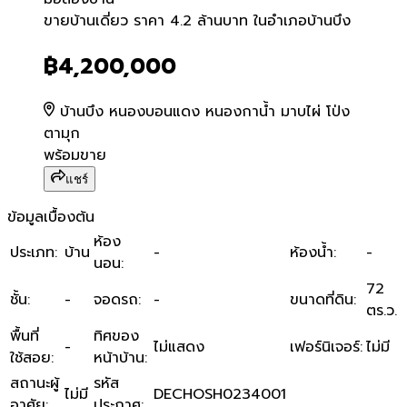
ขายบ้านเดี่ยว ราคา 4.2 ล้าน
ขายบ้านเดี่ยว ราคา 4.2 ล้านบาท ในอำเภอบ้านบึง
฿4,200,000
บ้านบึง หนองบอนแดง หนองกาน้ำ มาบไผ่ โป่ง
ตามุก
พร้อมขาย
แชร์
ข้อมูลเบื้องต้น
ห้อง
ประเภท
:
บ้าน
-
ห้องน้ำ
:
-
นอน
:
72
ชั้น
:
-
จอดรถ
:
-
ขนาดที่ดิน
:
ตร.ว.
พื้นที่
ทิศของ
-
ไม่แสดง
เฟอร์นิเจอร์
:
ไม่มี
ใช้สอย
:
หน้าบ้าน
:
สถานะผู้
รหัส
ไม่มี
DECHOSH0234001
อาศัย
:
ประกาศ
: