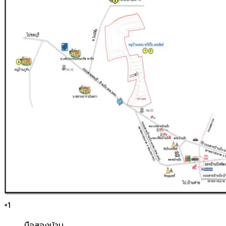
+
1
มือสอง
บ้าน