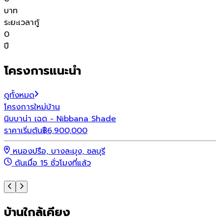
บาท
ระยะเวลากู้
0
ปี
โครงการแนะนำ
ดูทั้งหมด
โครงการใหม่
บ้าน
โ
นิบบาน่า เฉด - Nibbana Shade
พ
ราคาเริ่มต้น
฿
6,900,000
ร
หนองปรือ, บางละมุง, ชลบุรี
ดันเมื่อ 15 ชั่วโมงที่แล้ว
บ้านใกล้เคียง