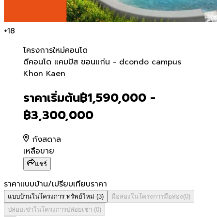
+
18
โครงการใหม่
คอนโด
ดีคอนโด แคมปัส ขอนแก่น 
ดีคอนโด แคมปัส ขอนแก่น - dcondo campus
Khon Kaen
ราคาเริ่มต้น
฿1,590,000 -
฿3,300,000
กังสดาล
เหลือขาย
แชร์
ราคาแบบบ้าน/เปรียบเทียบราคา
แบบบ้านในโครงการ
ทรัพย์ใหม่
(
3
)
มือสองในโครงการ
มือสอง
(
0
)
ปล่อยเช่าในโครงการ
ปล่อยเช่า
(
0
)