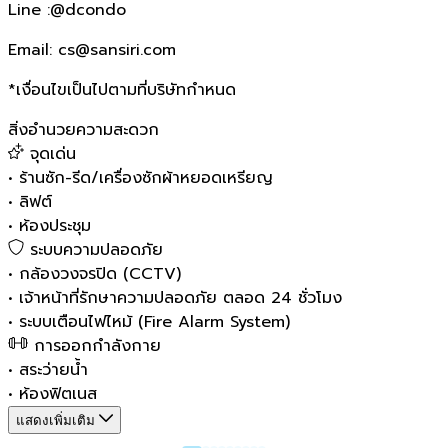
Line :@dcondo
Email: cs@sansiri.com
*เงื่อนไขเป็นไปตามที่บริษัทกำหนด
สิ่งอำนวยความสะดวก
จุดเด่น
•
ร้านซัก-รีด/เครื่องซักผ้าหยอดเหรียญ
•
ลิฟต์
•
ห้องประชุม
ระบบความปลอดภัย
•
กล้องวงจรปิด (CCTV)
•
เจ้าหน้าที่รักษาความปลอดภัย ตลอด 24 ชั่วโมง
•
ระบบเตือนไฟไหม้ (Fire Alarm System)
การออกกำลังกาย
•
สระว่ายน้ำ
•
ห้องฟิตเนส
แสดงเพิ่มเติม