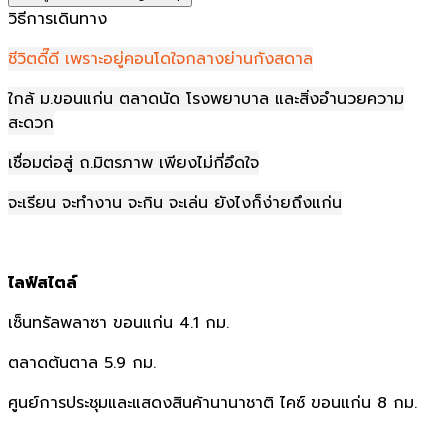
วิธีการเดินทาง
ชีวิตดี๊ดี เพราะอยู่คอนโดใจกลางย่านกังสดาล​
ใกล้ ม.ขอนแก่น ตลาดนัด โรงพยาบาล และสิ่งอำนวยความ
สะดวก​
เชื่อมต่อสู่ ถ.มิตรภาพ เพียงไม่กี่อึดใจ​
จะเรียน จะทำงาน จะกิน จะเล่น ยังไงก็ง่ายถึงแก่น​
ไลฟ์สไตล์
เซ็นทรัลพลาซา ขอนแก่น 4.1 กม.
ตลาดต้นตาล 5.9 กม.
ศูนย์การประชุมและแสดงสินค้านานาชาติ ไคซ์ ขอนแก่น 8 กม.