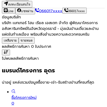
ลงทะเบียนสนใจ
066017xxxx
Line
แชทผ่าน
066017xxxx
ข้อมูลบริษัท
บริษัท เบทเทอร์ โฮม เรียล เอสเตท จำกัด ผู้พัฒนาโครงการ
อสังหาริมทรัพย์ในจังหวัดอุดรธานี • มุ่งเน้นบ้านเดี่ยวและบ้าน
แฝดในทำเลเมือง พร้อมสิ่งอำนวยความสะดวกครบครัน
เหลือขาย
ขายหมด
ผลลัพธ์การค้นหา
0
ใบประกาศ
ไม่พบผลลัพธ์การค้นหา
แบรนด์โครงการ อุดร
น่าอยู่ แหล่งรวมข้อมูล
ซื้อขาย-เช่า-รับสร้างบ้านที่ครบที่สุด
ซื้อโครงการใหม่
0