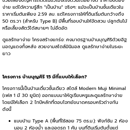
ช่วยเลี่ยงปัญหารถติดในชั่วโมงเร่งด่วนได้อย่างดี ราคาจับต้อง
ง่าย แต่ได้ความรู้สึก "เป็นบ้าน" จริงๆ: แม้จะเป็นบ้านชั้นเดียวใน
ราคาเริ่มต้นเพียง 2.59 ลบ. แต่โครงการให้ที่ดินเริ่มต้นกว้างถึง
50 ตร.วา (สำหรับ Type B) มีพื้นที่รอบบ้านให้จัดสวน ปลูกต้นไม้
หรือเลี้ยงสัตว์ได้สบายๆ ไม่อึดอัด
ดูแลรักษาง่าย โครงสร้างแกร่ง: คงมาตรฐานบ้านบุญศิริด้วยอิฐ
มอญแดงทั้งหลัง สวยงามสไตล์มินิมอล ดูแลรักษาง่ายในระยะ
ยาว
โครงการ บ้านบุญศิริ 15 มีกี่แบบให้เลือก?
โครงการนี้เป็นบ้านเดี่ยวชั้นเดียว สไตล์ Modern Muji Minimal
(เฟส 1 มี 30 ยูนิต) ออกแบบมาให้ดูเรียบหรูและดูแลรักษาง่าย
โดยมีให้เลือก 2 ไทป์หลักที่ตอบโจทย์ขนาดครอบครัวต่างกัน
ดังนี้
แบบบ้าน Type A (พื้นที่ใช้สอย 75 ตร.ม.): ฟังก์ชัน 2 ห้อง
นอน 2 ห้องน้ำ และจอดรถ 1 คัน บนที่ดินเริ่มต้นตั้งแต่