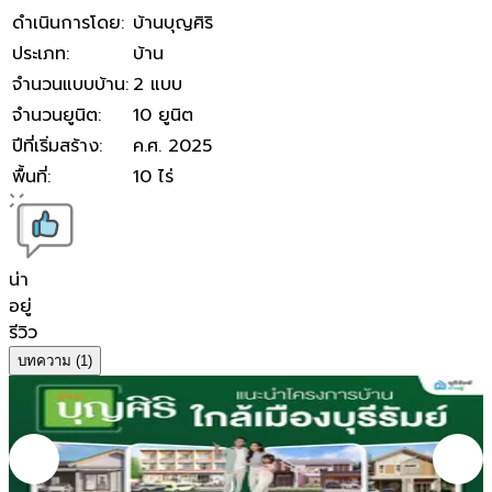
ดำเนินการโดย
:
บ้านบุญศิริ
ประเภท
:
บ้าน
จำนวนแบบบ้าน
:
2 แบบ
จำนวนยูนิต
:
10 ยูนิต
ปีที่เริ่มสร้าง
:
ค.ศ. 2025
พื้นที่
:
10 ไร่
น่า
อยู่
รีวิว
บทความ
(1)
บุรีรัมย์
แนะนําโครงการบ้านใกล้เมืองบุรีรัมย์ เจาะลึก 4 โซน
ฮิต บนทําเลที่ดีที่สุด