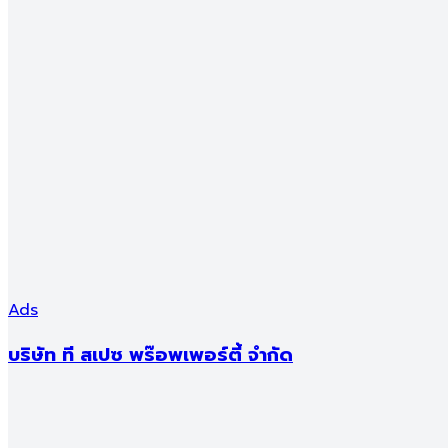
0
บาท
วงเงินกู้
0
บาท
ระยะเวลากู้
0
ปี
แบรนด์โครงการ ขอนแก่น
ดูทั้งหมด
Ads
บริษัท ที สเปซ พร๊อพเพอร์ตี้ จำกัด