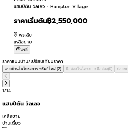
แฮมป์ตัน วิลเลจ - Hampton
แฮมป์ตัน วิลเลจ - Hampton Village
ราคาเริ่มต้น
฿2,550,000
พระลับ
เหลือขาย
แชร์
ราคาแบบบ้าน/เปรียบเทียบราคา
แบบบ้านในโครงการ
ทรัพย์ใหม่
(
2
)
มือสองในโครงการ
มือสอง
(
0
)
ปล่อย
1
/
14
เเฮมป์ตัน วิลเลจ
เหลือขาย
บ้านเดี่ยว