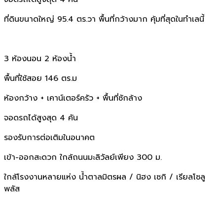
ที่ดินขนาดใหญ่ 95.4 ตร.วา พื้นที่กว้างมาก คุ้มที่สุดในทำเลนี้
3 ห้องนอน 2 ห้องน้ำ
พื้นที่ใช้สอย 146 ตร.ม
ห้องกว้าง + เคาน์เตอร์ครัว + พื้นที่ซักล้าง
จอดรถได้สูงสุด 4 คัน
รองรับการต่อเติมในอนาคต
เข้า-ออกสะดวก ใกล้ถนนมะลิวัลย์เพียง 300 ม.
ใกล้โรงงานหลายแห่ง น้ำตาลมิตรผล / นิฮง เซกิ / เรียลโซลู
พลัส