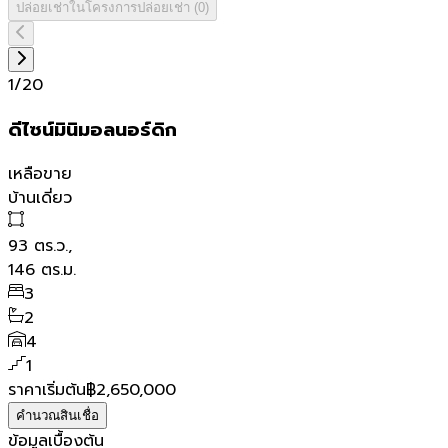
ปล่อยเช่าในโครงการ
ปล่อยเช่า
(
0
)
1
/
20
ดีไซน์มินิมอลนอร์ดิก
เหลือขาย
บ้านเดี่ยว
93
ตร.ว.,
146
ตร.ม.
3
2
4
1
ราคาเริ่มต้น
฿2,650,000
คำนวณสินเชื่อ
ข้อมูลเบื้องต้น