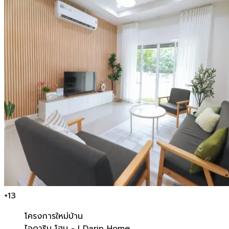
+
13
โครงการใหม่
บ้าน
ไอดาริน โฮม - I Darin Home