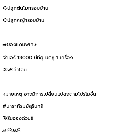
💢ปลูกต้นโมกรอบบ้าน
💢ปลูกหญ้ารอบบ้าน
➡️ของแถมพิเศษ
💢แอร์ 13000 บีทียู มิตซู 1 เครื่อง
💢ฟรีค่าโอน
หมายเหตุ อาจมีการเปลี่ยนแปลงตามโปรโมชั่น
#นาราภิรมย์สุรินทร์
🎯รีบจองด่วน‼️
🙏🏻🙏🏻