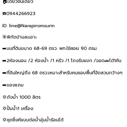
🏠เดี่ยวชั้นเดียว
☎️0944266923
ID. line@Narapiromsurin
🎯พิกัดบ้านละเอาะ
➡️บนที่ดินขนาด 68-69 ตรว. พท.ใช้สอย 90 ตรม.
➡️2ห้องนอน /2 ห้องน้ำ /1 ครัว /1 โถงรับแขก /จอด🚗ได้1คัน
➡️ที่ดินใหญ่ถึง 68 ตรว.เหมาะสำหรับคนชอบพื้นที่จัดสวนกว้างๆ
➡️ของแถม
💢ถังน้ำ 1000 ลิตร
💢ปั้มน้ำ1 เครื่อง
💢ชุดซิ้งค์แบบต่อน้ำอุ่นน้ำร้อนได้