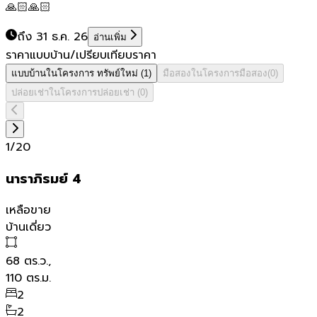
🙏🏻🙏🏻
ถึง 31 ธ.ค. 26
อ่านเพิ่ม
ราคาแบบบ้าน/เปรียบเทียบราคา
แบบบ้านในโครงการ
ทรัพย์ใหม่
(
1
)
มือสองในโครงการ
มือสอง
(
0
)
ปล่อยเช่าในโครงการ
ปล่อยเช่า
(
0
)
1
/
20
นาราภิรมย์ 4
เหลือขาย
บ้านเดี่ยว
68
ตร.ว.,
110
ตร.ม.
2
2