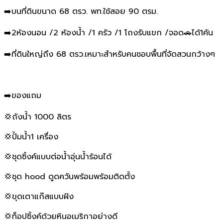
➡️บนที่ดินขนาด 68 ตรว. พท.ใช้สอย 90 ตรม.
➡️2ห้องนอน /2 ห้องน้ำ /1 ครัว /1 โถงรับแขก /จอด🚗ได้1คัน
➡️ที่ดินใหญ่ถึง 68 ตรว.เหมาะสำหรับคนชอบพื้นที่จัดสวนกว้างๆ
➡️ของแถม
💢ถังน้ำ 1000 ลิตร
💢ปั้มน้ำ1 เครื่อง
💢ชุดซิ้งค์แบบต่อน้ำอุ่นน้ำร้อนได้
💢ชุด hood ดูดควันพร้อมพร้อมติดตั้ง
💢ขุดเตาแก๊สแบบฝัง
💢ท็อปซิ้งค์ด้วยหินอเมริกาอย่างดี