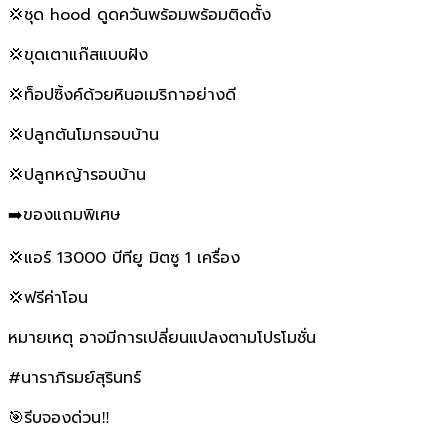
💢ชุด hood ดูดควันพร้อมพร้อมติดตั้ง
💢ขุดเตาแก๊สแบบฝัง
💢ท็อปซิ้งค์ด้วยหินอเมริกาอย่างดี
💢ปลูกต้นโมกรอบบ้าน
💢ปลูกหญ้ารอบบ้าน
➡️ของแถมพิเศษ
💢แอร์ 13000 บีทียู มิตซู 1 เครื่อง
💢ฟรีค่าโอน
หมายเหตุ อาจมีการเปลี่ยนแปลงตามโปรโมชั่น
#นาราภิรมย์สุรินทร์
🎯รีบจองด่วน‼️