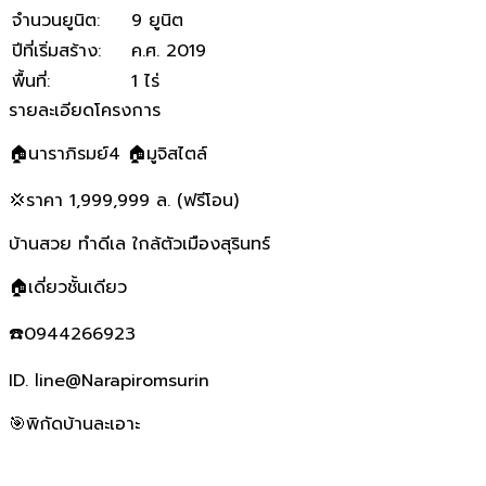
จำนวนยูนิต
:
9 ยูนิต
ปีที่เริ่มสร้าง
:
ค.ศ. 2019
พื้นที่
:
1 ไร่
รายละเอียดโครงการ
🏠นาราภิรมย์4 🏠มูจิสไตล์
💢ราคา 1,999,999 ล. (ฟรีโอน)
บ้านสวย ทำดีเล ใกล้ตัวเมืองสุรินทร์
🏠เดี่ยวชั้นเดียว
☎️0944266923
ID. line@Narapiromsurin
🎯พิกัดบ้านละเอาะ