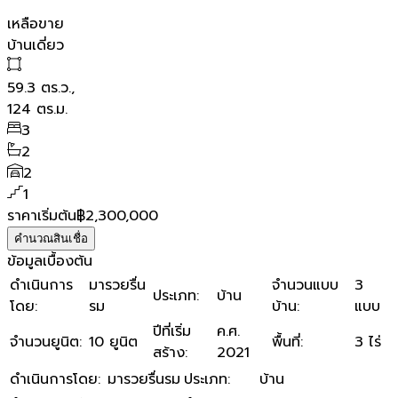
เหลือขาย
บ้านเดี่ยว
59.3
ตร.ว.,
124
ตร.ม.
3
2
2
1
ราคาเริ่มต้น
฿2,300,000
คำนวณสินเชื่อ
ข้อมูลเบื้องต้น
ดำเนินการ
มารวยรื่น
จำนวนแบบ
3
ประเภท
:
บ้าน
โดย
:
รม
บ้าน
:
แบบ
ปีที่เริ่ม
ค.ศ.
จำนวนยูนิต
:
10 ยูนิต
พื้นที่
:
3 ไร่
สร้าง
:
2021
ดำเนินการโดย
:
มารวยรื่นรม
ประเภท
:
บ้าน