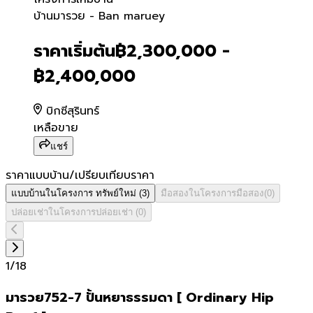
บ้านมารวย - Ban maruey
บ้านมารวย - Ban maruey
ราคาเริ่มต้น
฿2,300,000 -
฿2,400,000
บิกซีสุรินทร์
เหลือขาย
แชร์
ราคาแบบบ้าน/เปรียบเทียบราคา
แบบบ้านในโครงการ
ทรัพย์ใหม่
(
3
)
มือสองในโครงการ
มือสอง
(
0
)
ปล่อยเช่าในโครงการ
ปล่อยเช่า
(
0
)
1
/
18
มารวย752-7 ปั้นหยาธรรมดา [ Ordinary Hip