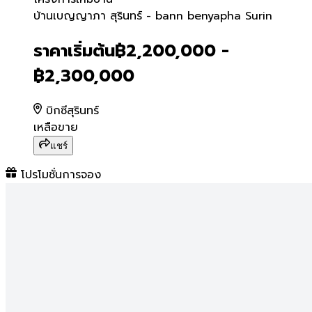
บ้านเบญญาภา สุรินทร์ - ba
บ้านเบญญาภา สุรินทร์ - bann benyapha Surin
ราคาเริ่มต้น
฿2,200,000 -
฿2,300,000
บิกซีสุรินทร์
เหลือขาย
แชร์
โปรโมชั่นการจอง
บ้านเบญญาภา สุรินทร์
โครงการ
โปร 2 หลัง สุดท้าย
🏡 บ้านเดี่ยวทำเลดี ใกล้เมืองสุรินทร์ เริ่มต้นเพียง 2.xx ล้านบาท
กำลังมองหา บ้านหลังแรก หรือพร้อมเปลี่ยนจาก "เช่า" มาเป็น