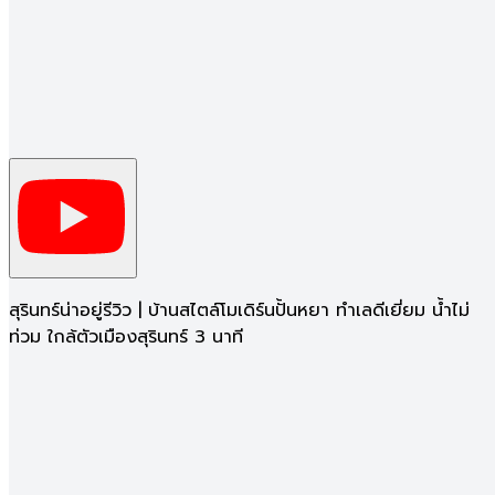
น่า
อยู่
รีวิว
วิดีโอ
(1)
สุรินทร์น่าอยู่รีวิว | บ้านสไตล์โมเดิร์นปั้นหยา ทำเลดีเยี่ยม น้ำไม่
ท่วม ใกล้ตัวเมืองสุรินทร์ 3 นาที
รายละเอียดโครงการ
โครงการวันโฮม (ONE HOME) สุรินทร์ บ้านเดี่ยวและบ้าน
พร้อมอยู่ ทำเลดีบนถนนสุรินทร์–ลำชี ตำบลคอโค อำเภอ
เมืองสุรินทร์ เดินทางสะดวก ใกล้ไปรษณีย์สุรินทร์ สาขาใหญ่