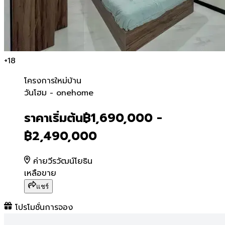
+
18
โครงการใหม่
บ้าน
วันโฮม - onehome
วันโฮม - onehome
ราคาเริ่มต้น
฿1,690,000 -
฿2,490,000
ค่ายวีรวัฒน์โยธิน
เหลือขาย
แชร์
โปรโมชั่นการจอง
วันโฮม