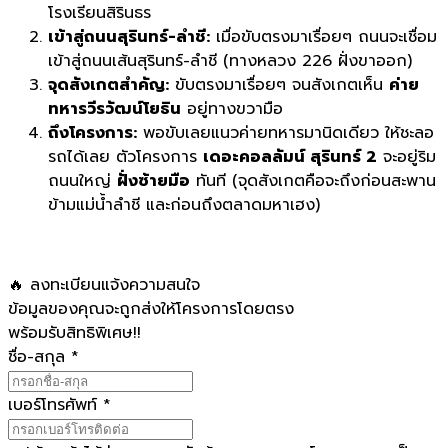
โรงเรียนสิรินธร
เข้าสู่ถนนสุรินทร์-ลำชี:
เมื่อขับตรงมาเรื่อยๆ ถนนจะเชื่อม
เข้าสู่ถนนเส้นสุรินทร์-ลำชี (ทางหลวง 226 ฝั่งขาออก)
จุดสังเกตสำคัญ:
ขับตรงมาเรื่อยๆ จนสังเกตเห็น
ค่าย
ทหารวีรวัฒน์โยธิน
อยู่ทางขวามือ
ถึงโครงการ:
พอขับเลยแนวค่ายทหารมานิดเดียว ให้ชะลอ
รถได้เลย ตัวโครงการ
เดอะคอลลัมน์ สุรินทร์ 2
จะอยู่ริม
ถนนใหญ่
ฝั่งซ้ายมือ
ทันที (จุดสังเกตคือจะถึงก่อนสะพาน
ข้ามแม่น้ำลำชี และก่อนถึงตลาดมหาเฮง)
🔥 ลงทะเบียนแจ้งความสนใจ
ข้อมูลของคุณจะถูกส่งให้โครงการโดยตรง
พร้อมรับสิทธิพิเศษ!!
ชื่อ-สกุล
*
เบอร์โทรศัพท์
*