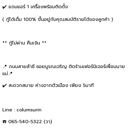
✔️ แถมแอร์ 1 เครื่องพร้อมติดตั้ง
( กู้ได้เต็ม 100% ขึ้นอยู่กับคุณสมบัติรายได้ของลูกค้า )
** กู้ไม่ผ่าน คืนเงิน **
📍 ถนนสายลำชี ซอยบูรณเจริญ ติดร้านเฟอร์นิเจอร์เพื่อนนาย
แม่📍
✔️ สะดวกสบาย ห่างจากตัวเมือง เพียง 5นาที
Line : columsurin
☎️ 065-540-5322 (วา)