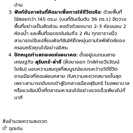
บ้าน
ฟังก์ชันภายในที่คิดมาเพื่อการใช้ชีวิตจริง:
ด้วยพื้นที่
ใช้สอยกว่า 145 ตร.ม. (บนที่ดินเริ่มต้น 36 ตร.ว.) จัดวาง
พื้นที่อย่างเป็นสัดส่วน ลงตัวด้วยขนาด 2-3 ห้องนอน 2
ห้องน้ำ และพื้นที่จอดรถในร่มถึง 2 คัน ทุกตารางนิ้ว
สามารถปรับเปลี่ยนฟังก์ชันให้ยืดหยุ่นตามไลฟ์สไตล์ของ
ครอบครัวคุณได้อย่างอิสระ
ปักหมุดทำเลทองแห่งอนาคต:
ตั้งอยู่บนถนนสาย
เศรษฐกิจ
สุรินทร์-ลำชี
(ฝั่งขาออก ใกล้ค่ายวีรวัฒน์
โยธิน) มอบความสมดุลที่สมบูรณ์แบบระหว่างวิถีชีวิต
ชานเมืองที่สงบผ่อนคลาย กับความสะดวกสบายขั้นสุด
เพราะสามารถขับรถเข้าสู่ใจกลางเมืองสุรินทร์ โรงพยาบาล
หรือแวะช้อปปิ้งที่ตลาดมหาเฮงได้อย่างรวดเร็วเพียงไม่กี่
นาที
สิ่งอำนวยความสะดวก
จุดเด่น