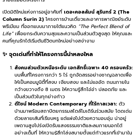
เปิดมิติใหม่แห่งการอยู่อาศัยที่
เดอะคอลลัมน์ สุรินทร์ 2 (The
Column Surin 2)
โครงการบ้านเดี่ยวและอาคารพาณิชย์ระดับ
พรีเมียม ที่ออกแบบมาภายใต้แนวคิด
“The Perfect Blend of
Life”
เพื่อยกระดับความสุขและความเป็นส่วนตัวสูงสุด ให้คุณและ
คนที่คุณรักได้เริ่มต้นชีวิตบทใหม่อย่างสง่างาม
✨ จุดเด่นที่ทำให้โครงการนี้น่าหลงใหล
สังคมส่วนตัวเหนือระดับ เอกสิทธิ์เฉพาะ 40 ครอบครัว:
บนพื้นที่โครงการกว่า 5 ไร่ ถูกจัดสรรอย่างชาญฉลาดเพื่อ
ให้เป็นคอมมูนิตี้ที่สงบ เงียบสงบ และไม่แออัด ถนนภายใน
กว้างขวางถึง 8 เมตร ให้ความรู้สึกโอ่อ่า ปลอดภัย และ
เป็นส่วนตัวในทุกย่างก้าว
ดีไซน์ Modern Contemporary ที่ไร้กาลเวลา:
ตัว
บ้านมาพร้อมสถาปัตยกรรมสไตล์โมเดิร์นร่วมสมัย โดดเด่น
ด้วยลายเส้นที่เรียบหรู แต่แฝงไปด้วยความอบอุ่น น่าอยู่
เพดานสูงโปร่งเปิดรับแสงธรรมชาติและลมภายนอกได้
อย่างเต็มที่ ให้ความรู้สึกโล่งสบายตั้งแต่ก้าวแรกที่เข้ามาใน