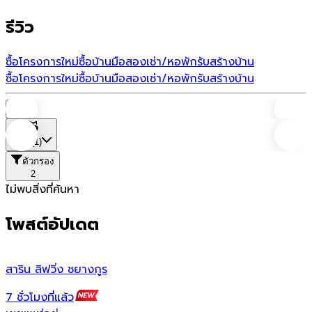
รีวิว
ซื้อโครงการใหม่
ซื้อบ้านมือสอง
เช่า/หอพัก
รับสร้างบ้าน
ซื้อโครงการใหม่
ซื้อบ้านมือสอง
เช่า/หอพัก
รับสร้างบ้าน
บ้าน
ที่ตั้ง
(1)
ตัวกรอง
2
ไม่พบสิ่งที่ค้นหา
โพสต์อัปเดต
สาริน ลิฟวิ่ง ชยางกูร
ส
7 ชั่วโมงที่แล้ว
1