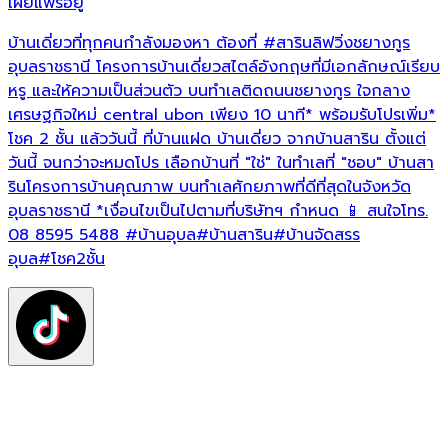
เผยแพร่อยู่
เ
บ้านเดี่ยวที่ทุกคนกำลังมองหา ต้องที่
#สารินลิฟวิ่งชยางกูร
บ
อุบลราชธานี โครงการบ้านเดี่ยวสไตล์อังกฤษที่มีเอกลักษณ์เรียบ
หรู และให้ความเป็นส่วนตัว บนทำเลติดถนนชยางกูร ใจกลาง
โ
เศรษฐกิจใหม่ central ubon เพียง 10 นาที* พร้อมรับโปรเพิ่ม*
น
โชค 2 ชั้น แล้ววันนี้ ที่บ้านแฝด บ้านเดี่ยว จากบ้านสาริน ตั้งแต่
พ
วันนี้ จนกว่าจะหมดโปร เลือกบ้านที่ "ใช่" ในทำเลที่ "ชอบ" บ้านสา
ท
รินโครงการบ้านคุณภาพ บนทำเลศักยภาพที่ดีที่สุดในจังหวัด
ท
อุบลราชธานี *เงื่อนไขเป็นไปตามที่บริษัทฯ กำหนด 📱 สนใจโทร.
โ
08 8595 5488
#บ้านอุบล
#บ้านสาริน
#บ้านจัดสรร
ค
อุบล
#โชค2ชั้น
*