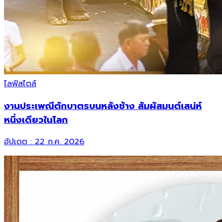
ไลฟ์สไตล์
งานประเพณีตักบาตรบนหลังช้าง สัมผัสมนต์เสน่ห์
หนึ่งเดียวในโลก
อัปเดต :
22 ก.ค. 2026