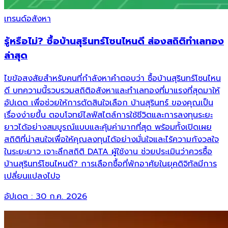
เทรนด์อสังหา
รู้หรือไม่? ซื้อบ้านสุรินทร์โซนไหนดี ส่องสถิติทำเลทอง
ล่าสุด
ไขข้อสงสัยสำหรับคนที่กำลังหาคำตอบว่า ซื้อบ้านสุรินทร์โซนไหน
ดี บทความนี้รวบรวมสถิติอสังหาและทำเลทองที่มาแรงที่สุดมาให้
อัปเดต เพื่อช่วยให้การตัดสินใจเลือก บ้านสุรินทร์ ของคุณเป็น
เรื่องง่ายขึ้น ตอบโจทย์ไลฟ์สไตล์การใช้ชีวิตและการลงทุนระยะ
ยาวได้อย่างสมบูรณ์แบบและคุ้มค่ามากที่สุด พร้อมทั้งเปิดเผย
สถิติที่น่าสนใจเพื่อให้คุณลงทุนได้อย่างมั่นใจและไร้ความกังวลใจ
ในระยะยาว เจาะลึกสถิติ DATA ผู้ใช้งาน ช่วยประเมินว่าควรซื้อ
บ้านสุรินทร์โซนไหนดี? การเลือกซื้อที่พักอาศัยในยุคดิจิทัลมีการ
เปลี่ยนแปลงไปจ
อัปเดต :
30 ก.ค. 2026