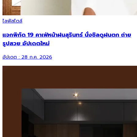
ไลฟ์สไตล์
แจกพิกัด 19 คาเฟ่หน้าฝนสุรินทร์ นั่งชิลดูฝนตก ถ่าย
รูปสวย อัปเดตใหม่
อัปเดต :
28 ก.ค. 2026