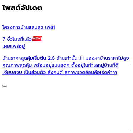
โพสต์อัปเดต
โครงการบ้านแสนสุข เฟส1
บ
7 ชั่วโมงที่แล้ว
7
เผยแพร่อยู่
เ
บ้านราคาสุดคุ้มเริ่มต้น 2.6 ล้านเท่านั้น...!!! มองหาบ้านราคาไม่สูง
บ
คุณภาพสุดคุ้ม พร้อมอยู่แบบสุดๆ ตั้งอยู่ในทำเลหมู่บ้านที่ดี
ใ
เงียบสงบ เป็นส่วนตัว สังคมดี สภาพแวดล้อมคือเริ่ดค่าาา
ก

ก
แ
จ
0
ส
ใ