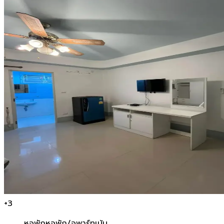
+
3
หอพัก
หอพัก/อพาร์ทเม้น