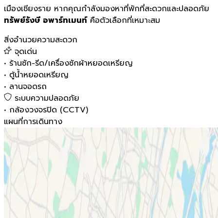
เมืองเชียงราย หากคุณกำลังมองหาที่พักที่สะดวกและปลอดภัย
ทรัพย์รังษี อพาร์ทเมนท์
คือตัวเลือกที่เหมาะสม
สิ่งอำนวยความสะดวก
จุดเด่น
•
ร้านซัก-รีด/เครื่องซักผ้าหยอดเหรียญ
•
ตู้น้ำหยอดเหรียญ
•
ลานจอดรถ
ระบบความปลอดภัย
•
กล้องวงจรปิด (CCTV)
แผนที่การเดินทาง