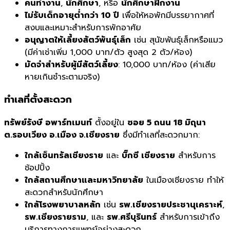
คนทำงาน
,
นักศึกษา
, หรือ
นักศึกษาฝึกงาน
ไม่รับเด็กอายุต่ำกว่า 10 ปี
เพื่อให้หอพักมีบรรยากาศที่
สงบและเหมาะสำหรับการพักอาศัย
อนุญาตให้เลี้ยงสัตว์พันธุ์เล็ก
เช่น สุนัขพันธุ์เล็กหรือแมว
(มีค่าเช่าเพิ่ม 1,000 บาท/ตัว สูงสุด 2 ตัว/ห้อง)
มัดจำสำหรับผู้มีสัตว์เลี้ยง
: 10,000 บาท/ห้อง (ค่าเสีย
หายเกินชำระตามจริง)
ทำเลที่ตั้งสะดวก
ทรัพย์รังษี อพาร์ทเมนท์
ตั้งอยู่ใน
ซอย 5 ถนน 18 มิถุนา
ต.รอบเวียง อ.เมือง จ.เชียงราย
ซึ่งมีทำเลที่สะดวกมาก:
ใกล้เซ็นทรัลเชียงราย
และ
บิ๊กซี เชียงราย
สำหรับการ
ช้อปปิ้ง
ใกล้สถานศึกษาและมหาวิทยาลัย
ในเมืองเชียงราย ทำให้
สะดวกสำหรับนักศึกษา
ใกล้โรงพยาบาลหลัก
เช่น
รพ.เชียงรายประชานุเคราะห์
,
รพ.เชียงรายราม
, และ
รพ.ศรีบุรินทร์
สำหรับการเข้าถึง
บริการทางการแพทย์อย่างสะดวก