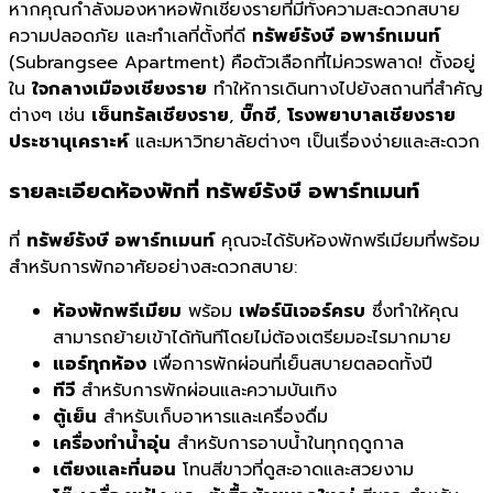
หากคุณกำลังมองหาหอพักเชียงรายที่มีทั้งความสะดวกสบาย
ความปลอดภัย และทำเลที่ตั้งที่ดี
ทรัพย์รังษี อพาร์ทเมนท์
(Subrangsee Apartment) คือตัวเลือกที่ไม่ควรพลาด! ตั้งอยู่
ใน
ใจกลางเมืองเชียงราย
ทำให้การเดินทางไปยังสถานที่สำคัญ
ต่างๆ เช่น
เซ็นทรัลเชียงราย
,
บิ๊กซี
,
โรงพยาบาลเชียงราย
ประชานุเคราะห์
และมหาวิทยาลัยต่างๆ เป็นเรื่องง่ายและสะดวก
รายละเอียดห้องพักที่
ทรัพย์รังษี อพาร์ทเมนท์
ที่
ทรัพย์รังษี อพาร์ทเมนท์
คุณจะได้รับห้องพักพรีเมียมที่พร้อม
สำหรับการพักอาศัยอย่างสะดวกสบาย:
ห้องพักพรีเมียม
พร้อม
เฟอร์นิเจอร์ครบ
ซึ่งทำให้คุณ
สามารถย้ายเข้าได้ทันทีโดยไม่ต้องเตรียมอะไรมากมาย
แอร์ทุกห้อง
เพื่อการพักผ่อนที่เย็นสบายตลอดทั้งปี
ทีวี
สำหรับการพักผ่อนและความบันเทิง
ตู้เย็น
สำหรับเก็บอาหารและเครื่องดื่ม
เครื่องทำน้ำอุ่น
สำหรับการอาบน้ำในทุกฤดูกาล
เตียงและที่นอน
โทนสีขาวที่ดูสะอาดและสวยงาม