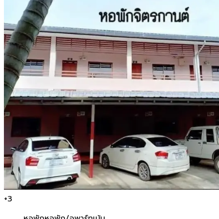
+
3
หอพัก
หอพัก/อพาร์ทเม้น