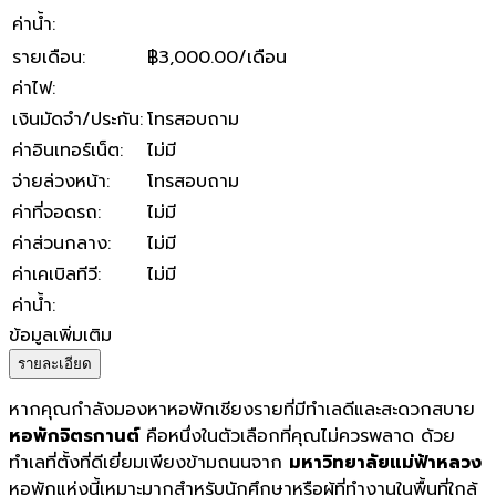
ค่าน้ำ
:
รายเดือน
:
฿3,000.00/เดือน
ค่าไฟ
:
เงินมัดจำ/ประกัน
:
โทรสอบถาม
ค่าอินเทอร์เน็ต
:
ไม่มี
จ่ายล่วงหน้า
:
โทรสอบถาม
ค่าที่จอดรถ
:
ไม่มี
ค่าส่วนกลาง
:
ไม่มี
ค่าเคเบิลทีวี
:
ไม่มี
ค่าน้ำ
:
ข้อมูลเพิ่มเติม
รายละเอียด
หากคุณกำลังมองหาหอพักเชียงรายที่มีทำเลดีและสะดวกสบาย
หอพักจิตรกานต์
คือหนึ่งในตัวเลือกที่คุณไม่ควรพลาด ด้วย
ทำเลที่ตั้งที่ดีเยี่ยมเพียงข้ามถนนจาก
มหาวิทยาลัยแม่ฟ้าหลวง
หอพักแห่งนี้เหมาะมากสำหรับนักศึกษาหรือผู้ที่ทำงานในพื้นที่ใกล้