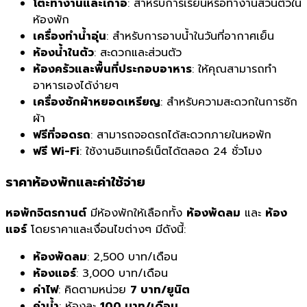
โต๊ะทำงานและเก้าอี้
: สำหรับการเรียนหรือทำงานส่วนตัวใน
ห้องพัก
เครื่องทำน้ำอุ่น
: สำหรับการอาบน้ำในวันที่อากาศเย็น
ห้องน้ำในตัว
: สะดวกและส่วนตัว
ห้องครัวและพื้นที่ประกอบอาหาร
: ให้คุณสามารถทำ
อาหารเองได้ง่ายๆ
เครื่องซักผ้าหยอดเหรียญ
: สำหรับความสะดวกในการซัก
ผ้า
ฟรีที่จอดรถ
: สามารถจอดรถได้สะดวกภายในหอพัก
ฟรี Wi-Fi
: ใช้งานอินเทอร์เน็ตได้ตลอด 24 ชั่วโมง
ราคาห้องพักและค่าใช้จ่าย
หอพักจิตรกานต์
มีห้องพักให้เลือกทั้ง
ห้องพัดลม
และ
ห้อง
แอร์
โดยราคาและเงื่อนไขต่างๆ มีดังนี้:
ห้องพัดลม
: 2,500 บาท/เดือน
ห้องแอร์
: 3,000 บาท/เดือน
ค่าไฟ
: คิดตามหน่วย
7 บาท/ยูนิต
ค่าน้ำ
: ห้องละ
100 บาท/เดือน