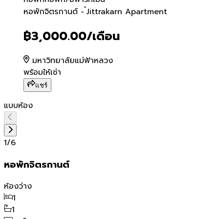
หอพักจิตรกานต์ - ๋Jittraka
หอพักจิตรกานต์ - ๋Jittrakarn Apartment
฿3,000.00
/เดือน
มหาวิทยาลัยแม่ฟ้าหลวง
พร้อมให้เช่า
แชร์
แบบห้อง
1
/
6
หอพักจิตรกานต์
ห้องว่าง
1
1