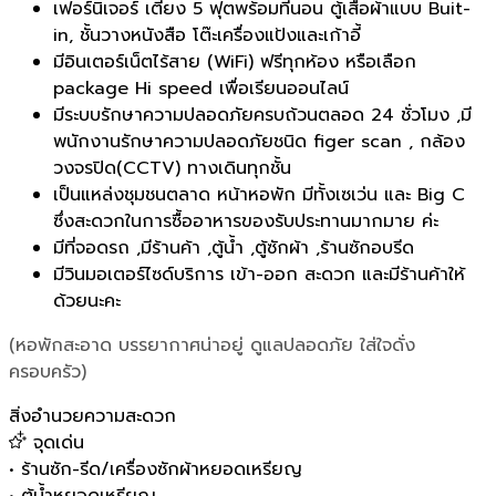
เฟอร์นิเจอร์ เตียง 5 ฟุตพร้อมที่นอน ตู้เสื้อผ้าแบบ Buit-
in, ชั้นวางหนังสือ โต๊ะเครื่องแป้งและเก้าอี้
มีอินเตอร์เน็ตไร้สาย (WiFi) ฟรีทุกห้อง หรือเลือก
package Hi speed เพื่อเรียนออนไลน์
มีระบบรักษาความปลอดภัยครบถ้วนตลอด 24 ชั่วโมง ,มี
พนักงานรักษาความปลอดภัยชนิด figer scan , กล้อง
วงจรปิด(CCTV) ทางเดินทุกชั้น
เป็นแหล่งชุมชนตลาด หน้าหอพัก มีทั้งเซเว่น และ Big C
ซึ่งสะดวกในการซื้ออาหารของรับประทานมากมาย ค่ะ
มีที่จอดรถ ,มีร้านค้า ,ตู้น้ำ ,ตู้ซักผ้า ,ร้านซักอบรีด
มีวินมอเตอร์ไซด์บริการ เข้า-ออก สะดวก และมีร้านค้าให้
ด้วยนะคะ
(หอพักสะอาด บรรยากาศน่าอยู่ ดูแลปลอดภัย ใส่ใจดั่ง
ครอบครัว)
สิ่งอำนวยความสะดวก
จุดเด่น
•
ร้านซัก-รีด/เครื่องซักผ้าหยอดเหรียญ