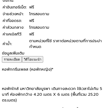
ประกัน
:
ค่าอินเทอร์เน็ต
:
ฟรี
จ่ายล่วงหน้า
:
โทรสอบถาม
ค่าที่จอดรถ
:
ฟรี
ค่าส่วนกลาง
:
โทรสอบถาม
ค่าเคเบิลทีวี
:
ฟรี
ตามหน่วยที่ใช้ ราคาต่อหน่วยตามที่การประปา
ค่าน้ำ
:
กำหนด
ข้อมูลเพิ่มเติม
รายละเอียด
วิดีโอแนะนำ
หอพักกรีนเพลส (หอพักหญิง)*
หอพักใกล้ มหาวิทยาลัยบูรพา เดินทางสะดวก ใช้เวลาไม่เกิน 5
นาที ห้องพักกว้าง 4.20 เมตร X 6 เมตร (พื้นที่รวม 25.20
ตร.เมตร)