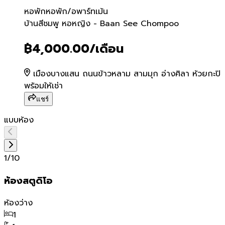
หอพัก
หอพัก/อพาร์ทเม้น
บ้านสีชมพู หอหญิง - Baa
บ้านสีชมพู หอหญิง - Baan See Chompoo
฿4,000.00
/เดือน
เมืองบางแสน ถนนข้าวหลาม สามมุก อ่างศิลา ห้วยกะปิ
พร้อมให้เช่า
แชร์
แบบห้อง
1
/
10
ห้องสตูดิโอ
ห้องว่าง
1