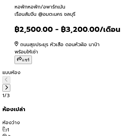
หอพัก
หอพัก/อพาร์ทเม้น
เรือนส้มจีน @อมตะนคร ชลบุร
เรือนส้มจีน @อมตะนคร ชลบุรี
฿2,500.00 - ฿3,200.00
/เดือน
ถนนสุขประยุร หัวเสือ ดอนหัวฬ่อ นาป่า
พร้อมให้เช่า
แชร์
แบบห้อง
1
/
3
ห้องเปล่า
ห้องว่าง
1