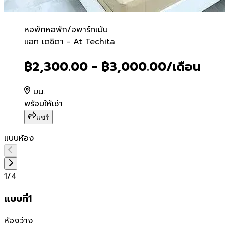
หอพัก
หอพัก/อพาร์ทเม้น
แอท เตชิตา - At Techita
แอท เตชิตา - At Techita
฿2,300.00 - ฿3,000.00
/เดือน
มน.
พร้อมให้เช่า
แชร์
แบบห้อง
1
/
4
แบบที่1
ห้องว่าง