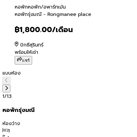
หอพัก
หอพัก/อพาร์ทเม้น
หอพักรุ่งมณี - Rongmanee
หอพักรุ่งมณี - Rongmanee place
฿1,800.00
/เดือน
บิกซีสุรินทร์
พร้อมให้เช่า
แชร์
แบบห้อง
1
/
13
หอพักรุ่งมณี
ห้องว่าง
1