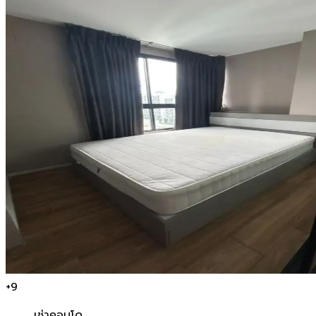
+
9
เช่า
คอนโด