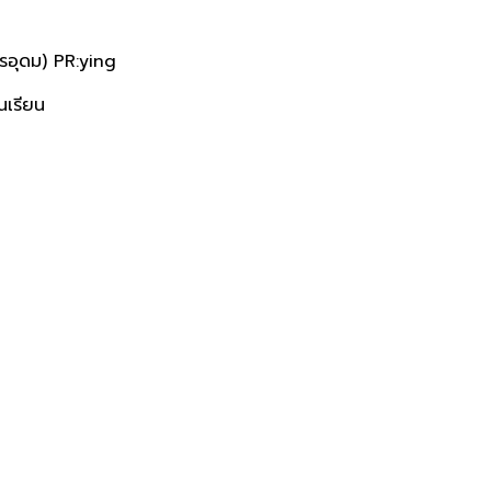
รอุดม) PR:ying
ันเรียน