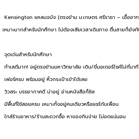
Kensington แหลมฉบัง (ตรงข้าม ม.เกษตร ศรีราชา – เอื้ออาท
เหมาะมากสำหรับนักศึกษา ไม่ต้องเสียเวลาเดินทาง ตื่นสายก็ยังท
จุดเด่นสำหรับนักศึกษา
ทำเลดีมาก! อยู่ตรงข้ามมหาวิทยาลัย เดิน/ขี่มอเตอร์ไซค์ไม่กี่นาที
เฟอร์ครบ พร้อมอยู่ หิ้วกระเป๋าเข้าได้เลย
วิวสระ บรรยากาศดี น่าอยู่ อ่านหนังสือก็ชิล
มีพื้นที่ใช้สอยครบ เหมาะทั้งอยู่คนเดียวหรือแชร์กับเพื่อน
ใกล้ร้านอาหาร/ร้านสะดวกซื้อ หาของกินง่าย ไม่อดแน่นอน