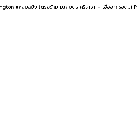
ตร ศรีราชา เดินไปเรียนได้!Kensi
ensington แหลมฉบัง (ตรงข้าม ม.เกษตร ศรีราชา – เอื้ออาทรอุดม) 