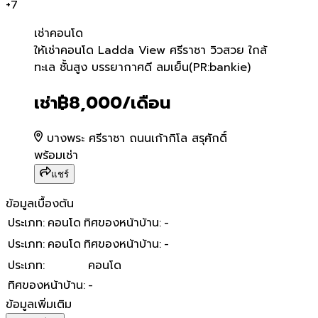
+
7
เช่า
คอนโด
ให้เช่าคอนโด Ladda View ศร
ให้เช่าคอนโด Ladda View ศรีราชา วิวสวย ใกล้
ทะเล ชั้นสูง บรรยากาศดี ลมเย็น(PR:bankie)
เช่า
฿8,000
/เดือน
บางพระ ศรีราชา ถนนเก้ากิโล สรุศักดิ์
พร้อมเช่า
แชร์
ข้อมูลเบื้องต้น
ประเภท
:
คอนโด
ทิศของหน้าบ้าน
:
-
ประเภท
:
คอนโด
ทิศของหน้าบ้าน
:
-
ประเภท
:
คอนโด
ทิศของหน้าบ้าน
:
-
ข้อมูลเพิ่มเติม