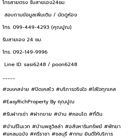
โทรสายตรง รับสายเอง24ชม.
สอบถามข้อมูลเพิ่มเติม / นัดดูห้อง
โทร. 099-449-4293 (คุณปูณ)
รับสายเอง 24 ชม.
โทร. 092-149-9996
Line ID: sasi6248 / poon6248
_____
#จบเคสง่าย #ปิดเคสไว #บริการจริงใจ #ใส่ใจทุกเคส
#EasyRichProperty By คุณปูณ
#รับฝากเช่า #ฝากขาย #บ้าน #คอนโด #ที่ดิน
#บ้านรีโนเวท #บ้านพลูวิลล่า #อสังหาริมทรัพย์ #พัทยา
#แหลมฉบัง #ศรีราชา #ชลบุรี #กทม ยินดีให้บริการ