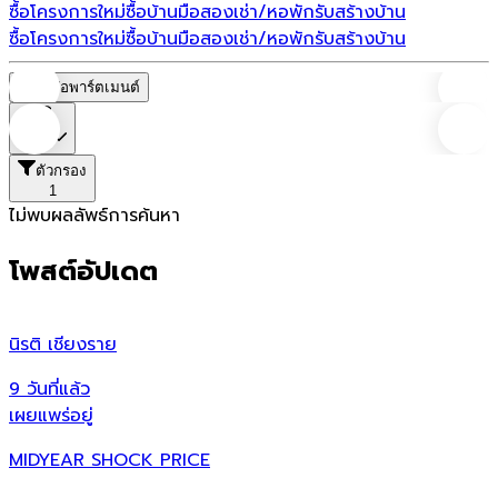
ซื้อโครงการใหม่
ซื้อบ้านมือสอง
เช่า/หอพัก
รับสร้างบ้าน
ซื้อโครงการใหม่
ซื้อบ้านมือสอง
เช่า/หอพัก
รับสร้างบ้าน
หอพัก/อพาร์ตเมนต์
ราคา
ตัวกรอง
1
ไม่พบผลลัพธ์การค้นหา
โพสต์อัปเดต
นิรติ เชียงราย
ศ
9 วันที่แล้ว
9
เผยแพร่อยู่
เ
MIDYEAR SHOCK PRICE
ศ