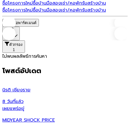
ซื้อโครงการใหม่
ซื้อบ้านมือสอง
เช่า/หอพัก
รับสร้างบ้าน
ซื้อโครงการใหม่
ซื้อบ้านมือสอง
เช่า/หอพัก
รับสร้างบ้าน
หอพัก/อพาร์ตเมนต์
ราคา
ตัวกรอง
1
ไม่พบผลลัพธ์การค้นหา
โพสต์อัปเดต
นิรติ เชียงราย
ศ
8 วันที่แล้ว
8
เผยแพร่อยู่
เ
MIDYEAR SHOCK PRICE
ศ