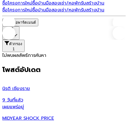
ซื้อโครงการใหม่
ซื้อบ้านมือสอง
เช่า/หอพัก
รับสร้างบ้าน
ซื้อโครงการใหม่
ซื้อบ้านมือสอง
เช่า/หอพัก
รับสร้างบ้าน
หอพัก/อพาร์ตเมนต์
ราคา
ตัวกรอง
1
ไม่พบผลลัพธ์การค้นหา
โพสต์อัปเดต
นิรติ เชียงราย
ศ
9 วันที่แล้ว
9
เผยแพร่อยู่
เ
MIDYEAR SHOCK PRICE
ศ