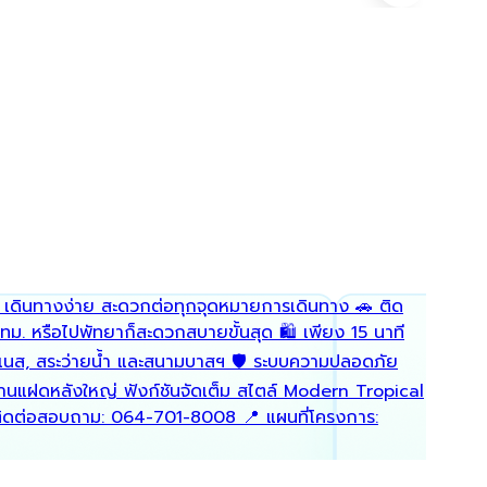
นิบบาน่
6 วันที่แ
เผยแพร่อ
: เดินทางง่าย สะดวกต่อทุกจุดหมายการเดินทาง 🚗 ติด
ฟรี ! โ
 กทม. หรือไปพัทยาก็สะดวกสบายขั้นสุด 🛍️ เพียง 15 นาที
สะดวกซื
ิตเนส, สระว่ายน้ำ และสนามบาสฯ 🛡️ ระบบความปลอดภัย
บ้านแฝดหลังใหญ่ ฟังก์ชันจัดเต็ม สไตล์ Modern Tropical
 📞 ติดต่อสอบถาม: 064-701-8008 📍 แผนที่โครงการ: