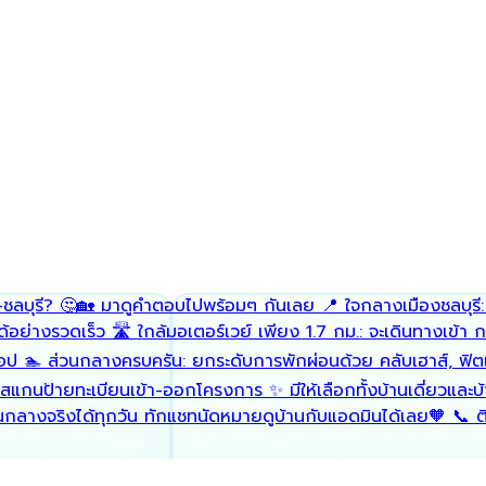
ชลบุรี? 🤔🏡 มาดูคำตอบไปพร้อมๆ กันเลย 📍 ใจกลางเมืองชลบุรี
ด้อย่างรวดเร็ว 🛣️ ใกล้มอเตอร์เวย์ เพียง 1.7 กม.: จะเดินทางเข้า
ช้อป 🏊 ส่วนกลางครบครัน: ยกระดับการพักผ่อนด้วย คลับเฮาส์, ฟ
สแกนป้ายทะเบียนเข้า-ออกโครงการ ✨ มีให้เลือกทั้งบ้านเดี่ยวและ
ี่ส่วนกลางจริงได้ทุกวัน ทักแชทนัดหมายดูบ้านกับแอดมินได้เลย🧡