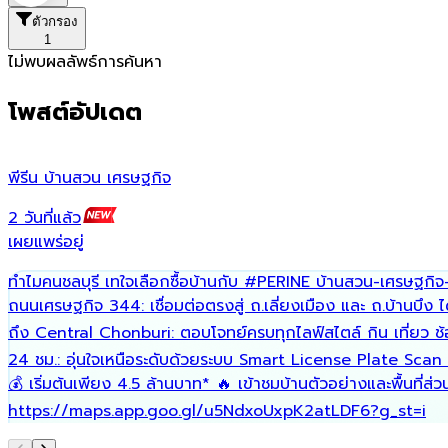
ตัวกรอง
1
ไม่พบผลลัพธ์การค้นหา
โพสต์อัปเดต
พีรีน บ้านสวน เศรษฐกิจ
2 วันที่แล้ว
เผยแพร่อยู่
ทำไมคนชลบุรี เทใจเลือกซื้อบ้านกับ
#PERINE
บ้านสวน-เศรษฐกิจ-
ถนนเศรษฐกิจ 344: เชื่อมต่อตรงสู่ ถ.เลี่ยงเมือง และ ถ.บ้านบึง ไ
ถึง Central Chonburi: ตอบโจทย์ครบทุกไลฟ์สไตล์ กิน เที่ยว 
24 ชม.: อุ่นใจเหนือระดับด้วยระบบ Smart License Plate Scan 
💰 เริ่มต้นเพียง 4.5 ล้านบาท* 🔥 เข้าชมบ้านตัวอย่างและพื้นท
https://maps.app.goo.gl/u5NdxoUxpK2atLDF6?g_st=i