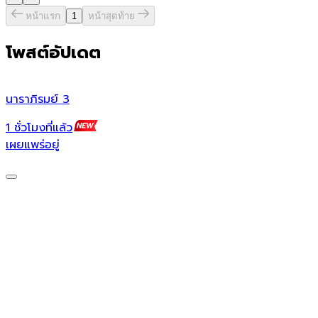
หน้าแรก
1
หน้าสุดท้าย
โพสต์อัปเดต
นาราภิรมย์ 3
น
1 ชั่วโมงที่แล้ว
1
เผยแพร่อยู่
เ