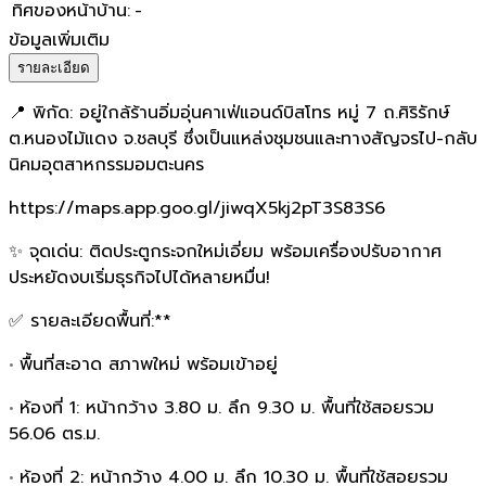
ทิศของหน้าบ้าน
:
-
ข้อมูลเพิ่มเติม
รายละเอียด
📍 พิกัด: อยู่ใกล้ร้านอิ่มอุ่นคาเฟ่แอนด์บิสโทร หมู่ 7 ถ.ศิริรักษ์
ต.หนองไม้แดง จ.ชลบุรี ซึ่งเป็นแหล่งชุมชนและทางสัญจรไป-กลับ
นิคมอุตสาหกรรมอมตะนคร
https://maps.app.goo.gl/jiwqX5kj2pT3S83S6
✨ จุดเด่น: ติดประตูกระจกใหม่เอี่ยม พร้อมเครื่องปรับอากาศ
ประหยัดงบเริ่มธุรกิจไปได้หลายหมื่น!
✅ รายละเอียดพื้นที่:**
•
พื้นที่สะอาด สภาพใหม่ พร้อมเข้าอยู่
•
ห้องที่ 1: หน้ากว้าง 3.80 ม. ลึก 9.30 ม. พื้นที่ใช้สอยรวม
56.06 ตร.ม.
•
ห้องที่ 2: หน้ากว้าง 4.00 ม. ลึก 10.30 ม. พื้นที่ใช้สอยรวม