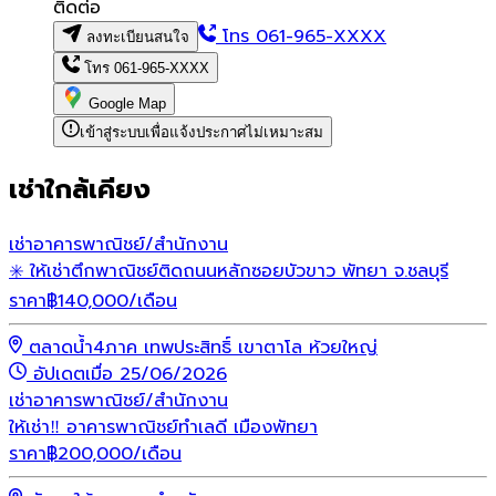
ติดต่อ
โทร
061-965-XXXX
ลงทะเบียนสนใจ
โทร
061-965-XXXX
Google Map
เข้าสู่ระบบเพื่อแจ้งประกาศไม่เหมาะสม
เช่าใกล้เคียง
เช่า
อาคารพาณิชย์/สำนักงาน
✳️ ให้เช่าตึกพาณิชย์ติดถนนหลักซอยบัวขาว พัทยา จ.ชลบุรี
ราคา
฿
140,000
/เดือน
ตลาดน้ำ4ภาค เทพประสิทธิ์ เขาตาโล ห้วยใหญ่
อัปเดตเมื่อ 25/06/2026
เช่า
อาคารพาณิชย์/สำนักงาน
ให้เช่า‼️ อาคารพาณิชย์ทำเลดี เมืองพัทยา
ราคา
฿
200,000
/เดือน