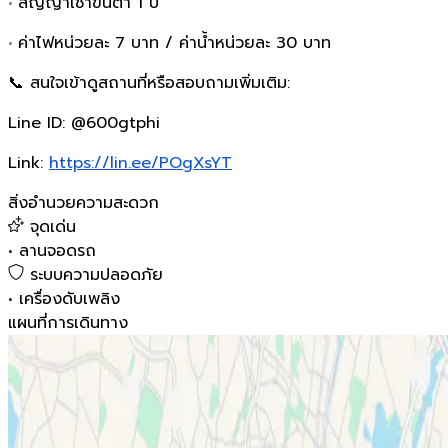
•
สัญญาเช่าขั้นต่ำ 1 ปี
•
ค่าไฟหน่วยละ 7 บาท / ค่าน้ำหน่วยละ 30 บาท
📞 สนใจเข้าดูสถานที่หรือสอบถามเพิ่มเติม:
Line ID:
@600gtphi
Link:
https://lin.ee/POgXsYT
สิ่งอำนวยความสะดวก
จุดเด่น
•
ลานจอดรถ
ระบบความปลอดภัย
•
เครื่องดับเพลิง
แผนที่การเดินทาง