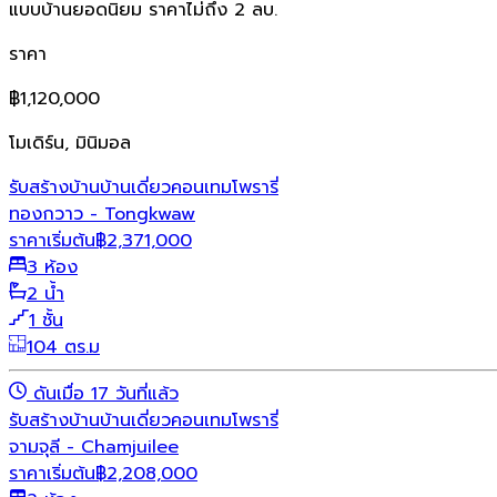
แบบบ้านยอดนิยม ราคาไม่ถึง 2 ลบ.
ราคา
฿1,120,000
โมเดิร์น, มินิมอล
รับสร้างบ้าน
บ้านเดี่ยว
คอนเทมโพรารี่
ทองกวาว - Tongkwaw
ราคาเริ่มต้น
฿
2,371,000
3 ห้อง
2 น้ำ
1 ชั้น
104 ตร.ม
ดันเมื่อ 17 วันที่แล้ว
รับสร้างบ้าน
บ้านเดี่ยว
คอนเทมโพรารี่
จามจุลี - Chamjuilee
ราคาเริ่มต้น
฿
2,208,000