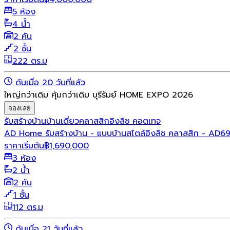
5 ห้อง
4 น้ำ
2 คัน
2 ชั้น
222 ตร.ม
ดันเมื่อ 20 วันที่แล้ว
ใหญ่กว่าเดิม คุ้มกว่าเดิม บุรีรัมย์ HOME EXPO 2026
จองเลย
รับสร้างบ้าน
บ้านเดี่ยว
คลาสสิก
อิงลิช คอตเทจ
AD Home รับสร้างบ้าน - แบบบ้านสไตล์อิงลิช คลาสสิก - AD6
ราคาเริ่มต้น
฿
1,690,000
3 ห้อง
2 น้ำ
2 คัน
1 ชั้น
112 ตร.ม
ดันเมื่อ 21 วันที่แล้ว