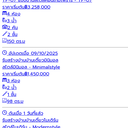
TP-07 แบบบ้านสไตล์คอนเทมโพรารี่ - TP-07
ราคาเริ่มต้น
฿
3,258,000
4 ห้อง
3 น้ำ
2 คัน
2 ชั้น
150 ตร.ม
อัปเดตเมื่อ 09/10/2025
รับสร้างบ้าน
บ้านเดี่ยว
มินิมอล
สไตล์มินิมอล - Minimalstyle
ราคาเริ่มต้น
฿
1,450,000
3 ห้อง
2 น้ำ
1 ชั้น
98 ตร.ม
ดันเมื่อ 1 วันที่แล้ว
รับสร้างบ้าน
บ้านเดี่ยว
โมเดิร์น
สไตล์โมเดิร์น - Modernstyle