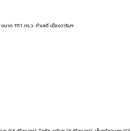
ขนาด 111.1 ตร.ว. ทำเลดี เมืองวารินฯ
ินฯ (1.5 กิโลเมตร), โลตัส วารินฯ (3 กิโลเมตร), เซ็นทรัลอุบลฯ (12