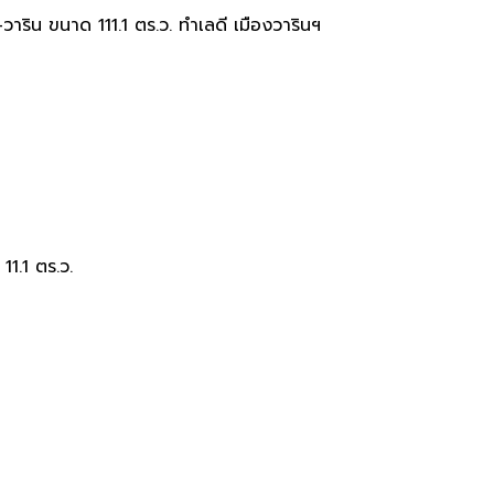
เศษ ติดถนนเลี่ยงเมืองอุบล-วาริน
าริน ขนาด 111.1 ตร.ว. ทำเลดี เมืองวารินฯ
11.1 ตร.ว.