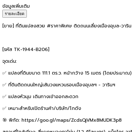
ข้อมูลเพิ่มเติม
รายละเอียด
[ขาย] ที่ดินแปลงสวย #ราคาพิเศษ ติดถนนเลี่ยงเมืองอุบล-วาริน 
[รหัส TK-1944-B206]
จุดเด่น:
✅ แปลงที่ดินขนาด 111.1 ตร.ว. หน้ากว้าง 15 เมตร (โดยประมาณ)
✅ ที่ดินติดถนนใหญ่เส้นวงแหวนรอบเมืองอุบลฯ - วารินฯ
✅ แปลงหัวมุม เดินทางเข้าออกสะดวก
✅ เหมาะสำหรับเปิดร้านค้า/บริษัท/โกดัง
🎯 พิกัด: https://goo.gl/maps/ZcdsQjVMx8MUDK3p8
สถานที่ใกล้เคียง: สี่แยกหนองตาโผ่น (1.2 กิโลเมตร), แม็คโคร วาร