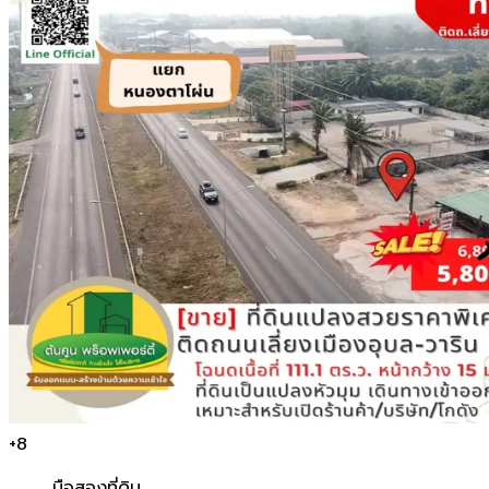
+
8
มือสอง
ที่ดิน