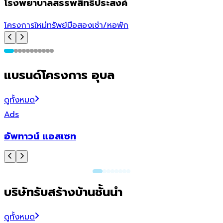
โรงพยาบาลสรรพสิทธิประสงค์
ส
โครงการใหม่
ทรัพย์มือสอง
เช่า/หอพัก
โ
แบรนด์โครงการ อุบล
ดูทั้งหมด
Ads
อัพทาวน์ แอสเซท
ไ
บริษัทรับสร้างบ้านชั้นนำ
ดูทั้งหมด