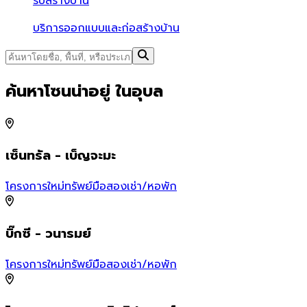
รับสร้างบ้าน
บริการออกแบบและก่อสร้างบ้าน
ค้นหาโซนน่าอยู่ ในอุบล
เซ็นทรัล - เบ็ญจะมะ
โครงการใหม่
ทรัพย์มือสอง
เช่า/หอพัก
โ
บิ๊กซี - วนารมย์
ท
โครงการใหม่
ทรัพย์มือสอง
เช่า/หอพัก
โ