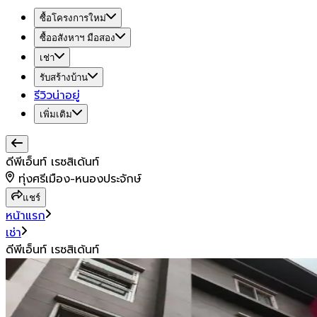
ซื้อโครงการใหม่
ซื้ออสังหาฯ มือสอง
เช่า
รับสร้างบ้าน
รีวิวน่าอยู่
เพิ่มเติม
ดีพีเอ็นท์​ เรซสิเด้นท์
ทุ่งศรีเมือง-หนองประจักษ์
แชร์
หน้าแรก
เช่า
ดีพีเอ็นท์​ เรซสิเด้นท์