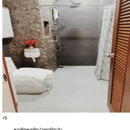
+
5
หอพัก
หอพัก/อพาร์ทเม้น