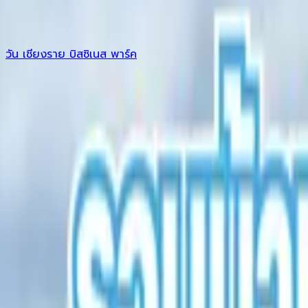
โครงการบ้านชั้นเดียวเชียงราย มีหลากหลายโครงการมาก แต่มี 
ตามมาดูกันเลยครับ
วัน เชียงราย บิสซิเนส พาร์ค
1.
บ้านมีสุข (นางแล)