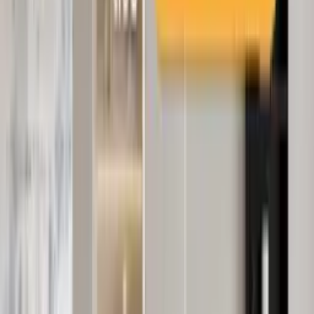
แนะนำบ้านโซนชยางกูร-ขามใหญ่ คัดมาแล้ว 12
โครงการดังเมืองอุบล
อัปเดต:
14 กรกฎาคม 2026
สาระเรื่องบ้าน
แนะนำบ้านโซนวารินอุบล 18 โครงการชีวิตสโลว์ไลฟ์ใน
แบบคนวาริน
อัปเดต:
14 กรกฎาคม 2026
ไลฟ์สไตล์
เช็กเลย! ไทยช่วยไทยคนละครึ่งพลัสอุบล เฟส 2 ร้าน
เข้าร่วมกว่า 99 ร้าน
อัปเดต:
29 มิถุนายน 2026
สาระเรื่องบ้าน