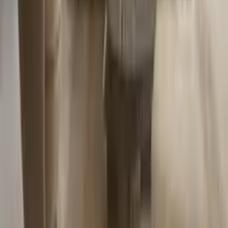
บาท
อัปเดต:
10 มิถุนายน 2026
ไลฟ์สไตล์
นั่งแพรริมน้ำ งบหลักร้อย วิวหลักล้าน! 9 ร้านอาหาร
หาดคูเดื่อ อุบลราชธานี
อัปเดต:
1 เมษายน 2026
รีวิวบ้าน
แต่งบ้านให้ตรงใจ ด้วย SB Built-in Studio มือ
อาชีพที่คุณวางใจได้
อัปเดต:
10 มิถุนายน 2026
หน้าแรก
1
2
3
4
5
6
7
8
9
หน้าสุดท้าย