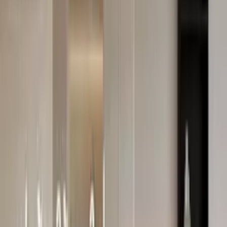
อุบลน่าอยู่
3 ทำเลน่าลงทุนในอุบล ขายง่าย ราคาดี มีอนาคต
อัปเดต :
1 สิงหาคม 2026
รวมบทความในจังหวัดอุบล
บทความล่าสุด
รีวิว
ไลฟ์สไตล์
อัปเดตข่าวสาร
สาระเรื่องบ้าน
Trend อสังหาฯ
วัสดุและนวัตกรรมบ้าน
ไอเดียแบบบ้านและฟังก์ชัน
ข่าวสาร
หาคำตอบ อสังหาอุบลประเภทไหนดี แบบไหนควรขาย
เอง แบบไหนควรหาคนช่วย
อัปเดต:
7 สิงหาคม 2026
ข่าวสาร