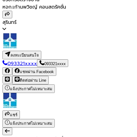
หจก.เก้านพวิชญ์ คอนสตรัคชั่น
สุรินทร์
ลงทะเบียนสนใจ
093321xxxx
093321xxxx
แชทผ่าน Facebook
ติดต่อผ่าน Line
แจ้งประกาศไม่เหมาะสม
แชร์
แจ้งประกาศไม่เหมาะสม