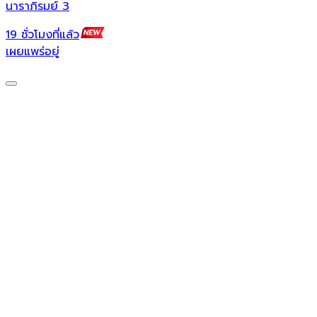
นาราภิรมย์ 3
น
19 ชั่วโมงที่แล้ว
1
เผยแพร่อยู่
เ