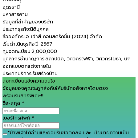
อุดรธานี
มหาสารคาม
ข้อมูลที่สำคัญของบริษัท
ประเภทธุรกิจ
:
นิติบุคคล
ชื่อองค์กร
:
เอ เฮ้าส์ คอนสตรัคชั่น (2024) จำกัด
เริ่มดำเนินธุรกิจ
:
ปี 2567
ทุนจดทะเบียน
:
2,000,000
บุคลากรชำนาญการ
:
สถาปนิก, วิศวกรไฟฟ้า, วิศวกรโยธา, นัก
ออกแบบตกแต่งภายใน
ประเภทบริการ
:
รับสร้างบ้าน
ลงทะเบียนแจ้งความสนใจ
ข้อมูลของคุณจะถูกส่งกับให้บริษัทอสังหาฯโดยตรง
พร้อมรับสิทธิพิเศษ!!
ชื่อ-สกุล
*
เบอร์โทรศัพท์
*
*
ข้าพเจ้าได้อ่านและยอมรับ
ข้อตกลง
และ
นโยบายความเป็น