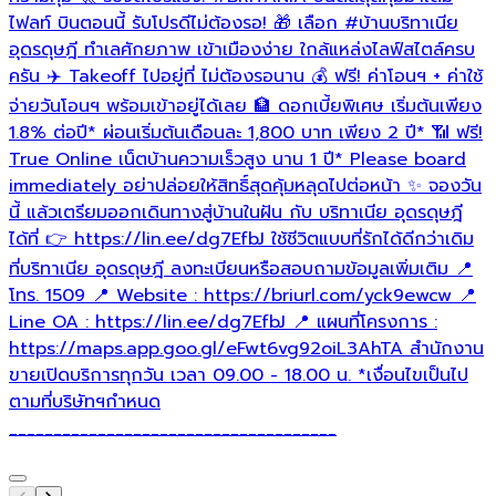
ด
ไฟลท์ บินตอนนี้ รับโปรดีไม่ต้องรอ! 🎁 เลือก
#บ้านบริทาเนีย
อุดรดุษฎี
ทำเลศักยภาพ เข้าเมืองง่าย ใกล้แหล่งไลฟ์สไตล์ครบ
ครัน ✈️ Takeoff ไปอยู่ที่ ไม่ต้องรอนาน 💰 ฟรี! ค่าโอนฯ + ค่าใช้
h
h
จ่ายวันโอนฯ พร้อมเข้าอยู่ได้เลย 🏦 ดอกเบี้ยพิเศษ เริ่มต้นเพียง
1.8% ต่อปี* ผ่อนเริ่มต้นเดือนละ 1,800 บาท เพียง 2 ปี* 📶 ฟรี!
เ
True Online เน็ตบ้านความเร็วสูง นาน 1 ปี* Please board
immediately อย่าปล่อยให้สิทธิ์สุดคุ้มหลุดไปต่อหน้า ✨ จองวัน
นี้ แล้วเตรียมออกเดินทางสู่บ้านในฝัน กับ บริทาเนีย อุดรดุษฎี
ได้ที่ 👉 https://lin.ee/dg7EfbJ ใช้ชีวิตแบบที่รักได้ดีกว่าเดิม
ที่บริทาเนีย อุดรดุษฎี ลงทะเบียนหรือสอบถามข้อมูลเพิ่มเติม 📍
โทร. 1509 📍 Website : https://briurl.com/yck9ewcw 📍
Line OA : https://lin.ee/dg7EfbJ 📍 แผนที่โครงการ :
https://maps.app.goo.gl/eFwt6vg92oiL3AhTA สำนักงาน
ขายเปิดบริการทุกวัน เวลา 09.00 - 18.00 น. *เงื่อนไขเป็นไป
ตามที่บริษัทฯกำหนด
_____________________________________