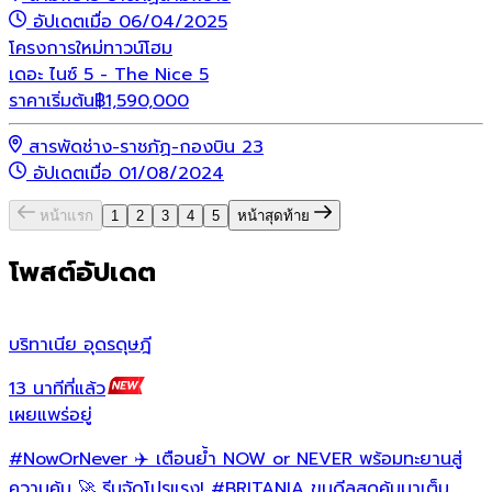
อัปเดตเมื่อ 06/04/2025
โครงการใหม่
ทาวน์โฮม
เดอะ ไนซ์ 5 - The Nice 5
ราคาเริ่มต้น
฿
1,590,000
สารพัดช่าง-ราชภัฏ-กองบิน 23
อัปเดตเมื่อ 01/08/2024
หน้าแรก
1
2
3
4
5
หน้าสุดท้าย
โพสต์อัปเดต
บริทาเนีย อุดรดุษฎี
บ
13 นาทีที่แล้ว
1
เผยแพร่อยู่
เ
#NowOrNever
✈️ เตือนย้ำ NOW or NEVER พร้อมทะยานสู่

ล
ความคุ้ม 🚀 รีบจัดโปรแรง!
#BRITANIA
ขนดีลสุดคุ้มมาเต็ม