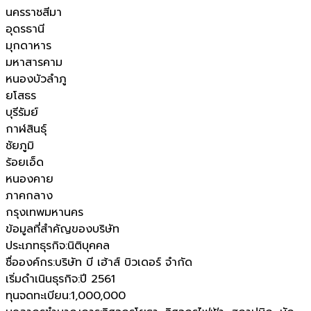
นครราชสีมา
อุดรธานี
มุกดาหาร
มหาสารคาม
หนองบัวลำภู
ยโสธร
บุรีรัมย์
กาฬสินธุ์
ชัยภูมิ
ร้อยเอ็ด
หนองคาย
ภาคกลาง
กรุงเทพมหานคร
ข้อมูลที่สำคัญของบริษัท
ประเภทธุรกิจ
:
นิติบุคคล
ชื่อองค์กร
:
บริษัท บี เฮ้าส์ บิวเดอร์ จำกัด
เริ่มดำเนินธุรกิจ
:
ปี 2561
ทุนจดทะเบียน
:
1,000,000