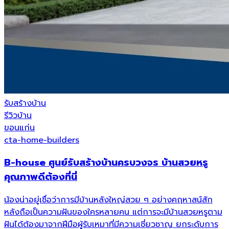
รับสร้างบ้าน
รีวิวบ้าน
ขอนแก่น
cta-home-builders
B-house ศูนย์รับสร้างบ้านครบวงจร บ้านสวยหรู
คุณภาพดีต้องที่นี่
น้องน่าอยู่เชื่อว่าการมีบ้านหลังใหญ่สวย ๆ อย่างคฤหาสน์สัก
หลังถือเป็นความฝันของใครหลายคน แต่การจะมีบ้านสวยหรูตาม
ฝันได้ต้องมาจากฝีมือผู้รับเหมาที่มีความเชี่ยวชาญ ยกระดับการ