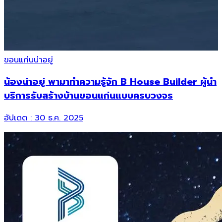
ขอนแก่นน่าอยู่
ร
น้องน่าอยู่ พามาทำความรู้จัก B House Builder ผู้นำ
บริการรับสร้างบ้านขอนแก่นแบบครบวงจร
ค
อัปเดต :
30 ธ.ค. 2025
อ