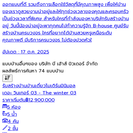
ออกแบบที่ดี รวมถึงการเลือกใช้วัสดุที่มีคุณภาพสูง เพื่อให้บ้าน
ของเราดูสวยงามน่าอยู่และให้ทุกช่วงเวลาของคุณและครอบครัว
เป็นช่วงเวลาที่พิเศษ สำหรับใครที่กำลังมองหาบริษัทรับสร้างบ้าน
อยู่ วันนี้น้องน่าอยู่จะพาทุกคนไปทำความรู้จัก B-house ศูนย์รับ
สร้างบ้านครบวงจร ใครที่อยากได้บ้านสวยหรูเหนือระดับ
คุณภาพดี มีบริการครบวงจร ไม่ต้องปวดหัวใ
อัปเดต :
17 ต.ค. 2025
แบบบ้านอื่นๆของ
บริษัท บี เฮ้าส์ บิวเดอร์ จำกัด
ผลลัพธ์การค้นหา
74
แบบบ้าน
รับสร้างบ้าน
บ้านเดี่ยว
โมเดิร์น
มินิมอล
เดอะ วินเทอร์ 03 - The winter 03
ราคาเริ่มต้น
฿
12,900,000
5 ห้อง
5 น้ำ
4 คัน
2 ชั้น