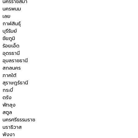
นครราชสีมา
นครพนม
เลย
กาฬสินธุ์
บุรีรัมย์
ชัยภูมิ
ร้อยเอ็ด
อุดรธานี
อุบลราชธานี
สกลนคร
ภาคใต้
สุราษฎร์ธานี
กระบี่
ตรัง
พัทลุง
สตูล
นครศรีธรรมราช
นราธิวาส
พังงา