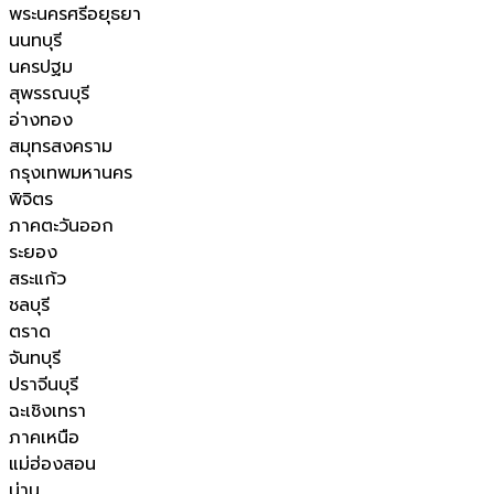
พระนครศรีอยุธยา
นนทบุรี
นครปฐม
สุพรรณบุรี
อ่างทอง
สมุทรสงคราม
กรุงเทพมหานคร
พิจิตร
ภาคตะวันออก
ระยอง
สระแก้ว
ชลบุรี
ตราด
จันทบุรี
ปราจีนบุรี
ฉะเชิงเทรา
ภาคเหนือ
แม่ฮ่องสอน
น่าน