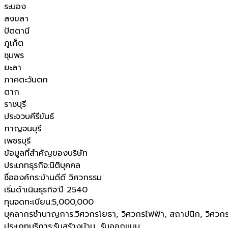
ระนอง
สงขลา
ปัตตานี
ภูเก็ต
ชุมพร
ยะลา
ภาคตะวันตก
ตาก
ราชบุรี
ประจวบคีรีขันธ์
กาญจนบุรี
เพชรบุรี
ข้อมูลที่สำคัญของบริษัท
ประเภทธุรกิจ
:
นิติบุคคล
ชื่อองค์กร
:
บ้านดีดี วิศวกรรม
เริ่มดำเนินธุรกิจ
:
ปี 2540
ทุนจดทะเบียน
:
5,000,000
บุคลากรชำนาญการ
:
วิศวกรโยธา, วิศวกรไฟฟ้า, สถาปนิก, วิศว
ประเภทบริการ
:
รับสร้างบ้าน, รับออกแบบ