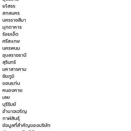
ยโสธร
สกลนคร
นครราชสีมา
มุกดาหาร
ร้อยเอ็ด
ศรีสะเกษ
นครพนม
อุบลราชธานี
สุรินทร์
มหาสารคาม
ชัยภูมิ
ขอนแก่น
หนองคาย
เลย
บุรีรัมย์
อำนาจเจริญ
กาฬสินธุ์
ข้อมูลที่สำคัญของบริษัท