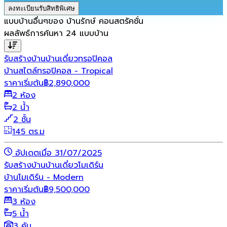
ลงทะเบียนรับสิทธิพิเศษ
แบบบ้านอื่นๆของ
บ้านรักษ์ คอนสตรัคชั่น
ผลลัพธ์การค้นหา
24
แบบบ้าน
รับสร้างบ้าน
บ้านเดี่ยว
ทรอปิคอล
บ้านสไตล์ทรอปิคอล - Tropical
ราคาเริ่มต้น
฿
2,890,000
2 ห้อง
2 น้ำ
2 ชั้น
145 ตร.ม
อัปเดตเมื่อ 31/07/2025
รับสร้างบ้าน
บ้านเดี่ยว
โมเดิร์น
บ้านโมเดิร์น - Modern
ราคาเริ่มต้น
฿
9,500,000
3 ห้อง
5 น้ำ
3 คัน