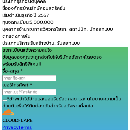
ประเภทธุรกิจ
:
นิติบุคคล
ชื่อองค์กร
:
บ้านรักษ์คอนสตรัคชั่น
เริ่มดำเนินธุรกิจ
:
ปี 2557
ทุนจดทะเบียน
:
5,000,000
บุคลากรชำนาญการ
:
วิศวกรโยธา, สถาปนิก, นักออกแบบ
ตกแต่งภายใน
ประเภทบริการ
:
รับสร้างบ้าน, รับออกแบบ
ลงทะเบียนแจ้งความสนใจ
ข้อมูลของคุณจะถูกส่งกับให้บริษัทอสังหาฯโดยตรง
พร้อมรับสิทธิพิเศษ!!
ชื่อ-สกุล
*
เบอร์โทรศัพท์
*
*
ข้าพเจ้าได้อ่านและยอมรับ
ข้อตกลง
และ
นโยบายความเป็น
ส่วนตัว
เพื่อให้ติดต่อกลับสำหรับอสังหาฯที่สนใจ
CLOUDFLARE
Privacy
Terms