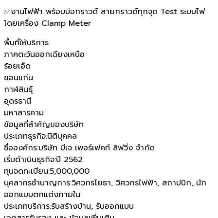
✅งานไฟฟ้า พร้อมบ่อกราวด์ สายกราวด์ทุกจุด Test ระบบไฟ
โดยเครื่อง Clamp Meter
พื้นที่ให้บริการ
ภาคตะวันออกเฉียงเหนือ
ร้อยเอ็ด
ขอนแก่น
กาฬสินธุ์
อุดรธานี
มหาสารคาม
ข้อมูลที่สำคัญของบริษัท
ประเภทธุรกิจ
:
นิติบุคคล
ชื่อองค์กร
:
บริษัท บีเจ เพอร์เฟคท์ ลิฟวิ่ง จำกัด
เริ่มดำเนินธุรกิจ
:
ปี 2562
ทุนจดทะเบียน
:
5,000,000
บุคลากรชำนาญการ
:
วิศวกรโยธา, วิศวกรไฟฟ้า, สถาปนิก, นัก
ออกแบบตกแต่งภายใน
ประเภทบริการ
:
รับสร้างบ้าน, รับออกแบบ
เอกสารรับรอง และ ข้อมูลเพิ่มเติม