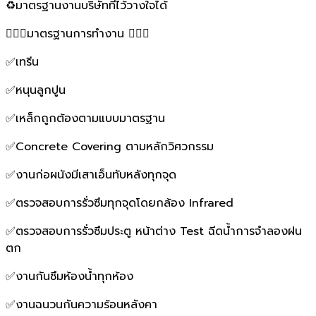
♻️มาตรฐานงานบริษัทที่ไว้วางใจได้
👷🏻‍♂️มาตรฐานการทำงาน 👷🏻‍♂️
✅เทรีน
✅หนุนลูกปูน
✅เหล็กถูกต้องตามแบบมาตรฐาน
✅Concrete Covering ตามหลักวิศวกรรม
✅งานก่อผนังมีเสาเอ็นทับหลังทุกจุด
✅ตรวจสอบการรั่วซึมทุกจุดโดยกล้อง Infrared
✅ตรวจสอบการรั่วซึมประตู หน้าต่าง Test ฉีดน้ำการจำลองฝน
ตก
✅งานกันซึมห้องน้ำทุกห้อง
✅งานฉนวนกันความร้อนหลังคา