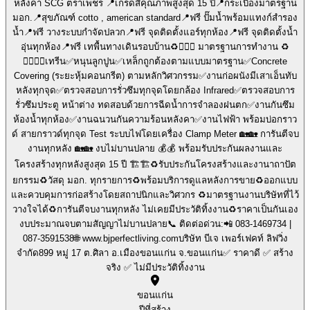
หลังคา SCG ตราเพชร 📍เกรดสีคุณภาพสูงสุด 15 ปี📍กระเบื้องมาตรฐาน
มอก.📍สุขภัณฑ์ cotto , american standard📍ฟรี ปั๊มน้ำพร้อมแทงก์สำรอง
น้ำ📍ฟรี วางระบบกำจัดปลวก📍ฟรี จุดติดตั้งแอร์ทุกห้อง📍ฟรี จุดติดตั้งน้ำ
อุ่นทุกห้อง📍ฟรี เทพื้นทางเดินรอบบ้าน♻️👷🏻‍♂️ มาตรฐานการทำงาน ♻️
👷🏻‍♂️✅เทรีน✅หนุนลูกปูน✅เหล็กถูกต้องตามแบบมาตรฐาน✅Concrete
Covering (ระยะหุ้มคอนกรีต) ตามหลักวิศวกรรม✅งานก่อผนังมีเสาเอ็นทับ
หลังทุกจุด✅ตรวจสอบการรั่วซึมทุกจุดโดยกล้อง Infrared✅ตรวจสอบการ
รั่วซึมประตู หน้าต่าง ทดสอบด้วยการฉีดน้ำการจำลองฝนตก✅งานกันซึม
ห้องน้ำทุกห้อง✅งานฉนวนกันความร้อนหลังคา✅งานไฟฟ้า พร้อมบ่อกราว
ด์ สายกราวด์ทุกจุด Test ระบบไฟโดยเครื่อง Clamp Meter 🏡🏡 การันตีจบ
งานทุกหลัง 🏡🏡 งบไม่บานปลาย 💰💰 พร้อมรับประกันผลงานและ
โครงสร้างทุกหลังสูงสุด 15 ปี 🏗️🏗️♻️รับประกันโครงสร้างและงานาถาปัต
ยกรรม♻️วัสดุ มอก. ทุกรายการ♻️พร้อมบริการดูแลหลังการขาย♻️ออกแบบ
และควบคุมการก่อสร้างโดยสถาปนิกและวิศวกร ♻️มาตรฐานงานบริษัทที่ไว้
วางใจได้♻️การันตีจบงานทุกหลัง ไม่เคยมีประวัติทิ้งงาน♻️ราคาเป็นกันเอง
งบประมาณจบตามสัญญาไม่บานปลาย📞 ติดต่อด่วน:📲 083-1469734 |
087-3591538🌐 www.bjperfectliving.comบริษัท บีเจ เพอร์เฟคท์ ลิฟวิ่ง
จำกัด899 หมู่ 17 ต.ศิลา อ.เมืองขอนแก่น จ.ขอนแก่น✅ ราคาดี ✅ สร้าง
จริง ✅ ไม่มีประวัติทิ้งงาน
ขอนแก่น
ปีที่สร้าง