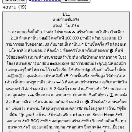
ผลงาน
(
19
)
1/
11
แบบบ้านชั้นครึ่ง
สไตล์ :
โมเดิร์น
✨ ส่งมอบเสร็จสิ้นอีก 1 หลัง โปรแรง🔥🔥 สร้างบ้านสวยในฝัน เริ่มเพียง
2.19 ล้านเท่านั้น ✨🏡💥 ลดทันที 100,000 บาท💥 พร้อมของแถม 10
รายการ!📅 รีบจองก่อน 30 กันยายนนี้เท่านั้น!📍 บ้านชั้นครึ่ง สไตล์คอมเท
มโพลาลี่ 3 ห้องนอน 2 ห้องน้ำ 1 ห้องครัวไทย พร้อมที่จอดรถ🏠 พื้นที่
ใช้สอยลงตัว เหมาะสำหรับครอบครัวเริ่มต้น หรือบ้านพักตากอากาศ โปร่ง
โล่ง เหมาะแก่การพักผ่อน 🏡🙏🏻🙏🏻 ขอกราบขอบพระคุณคุณหมอหมิว
และคุณครูจื้อที่ให้ความไว้วางใจเรียกใช้บริการปลูกสร้างบ้านในครั้งนี้ค่ะ
🙏🏻🙏🏻✨ จุดเด่นของบ้านหลังนี้ •🌳 บ้านชั้นครึ่ง ยกพื้นสูง ให้บ้านโดด
เด่น เพิ่มความหรูหรามีระดับ • 🛏️ 3 ห้องนอน กว้างขวาง รองรับสมาชิกใน
ครอบครัวได้อย่างลงตัว • 🚿 2 ห้องน้ำ แยกส่วนเปียก-แห้ง ใช้งานสะดวก
และดูแลง่าย • 🚗 ที่จอดรถ สะดวกสบาย ปลอดภัย ชิดตัวบ้าน • 🪟 ตกแต่ง
ด้วยหินกาบสีเทาเข้ม ผสมผสานกันอย่างลงตัว • 🏠 ดีไซน์หลังคาทรงปั้นห
ยา แข็งแรง ทนทาน ให้ลุคหรูหราแบบคลาสสิกสนใจปลูกสร้างบ้าน #กู้ซื้อ
ที่ดิน #กู้ปลูกสร้างบ้าน 📍บ้านอัจฉริยะ พร้อมระบบ Smart Home📍ฟรี
ออกแบบ📍ฟรี BOQ📍ฟรี ขออนุญาตก่อสร้าง📍ฟรี บริการด้านสินเชื่อ ทุก
ธนาคาร📍ฟรี ของแถมอีกมากมาย📍ตอกเสาเข็มทุกหลัง📍กระเบื้องมุง