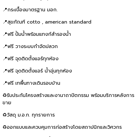
📍กระเบื้องมาตรฐาน มอก.
📍สุขภัณฑ์ cotto , american standard
📍ฟรี ปั้มน้ำพร้อมแทงก์สำรองน้ำ
📍ฟรี วางระบบกำจัดปลวก
📍ฟรี จุดติดตั้งแอร์ทุกห้อง
📍ฟรี จุดติดตั้งแอร์ น้ำอุ่นทุกห้อง
📍ฟรี เทพื้นทางเดินรอบบ้าน
♻️รับประกันโครงสร้างและงานาถาปัตกรรม พร้อมบริการหลังการ
ขาย
♻️วัสดุ ม.อ.ก. ทุกรายการ
♻️ออกแบบและควบคุมการก่อสร้างโดยสถาปนิกและวิศวกร