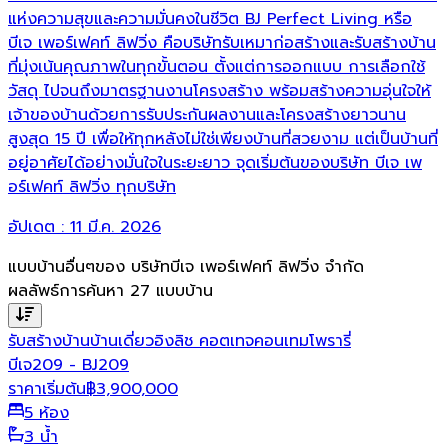
แห่งความสุขและความมั่นคงในชีวิต BJ Perfect Living หรือ
บีเจ เพอร์เฟคท์ ลิฟวิ่ง คือบริษัทรับเหมาก่อสร้างและรับสร้างบ้าน
ที่มุ่งเน้นคุณภาพในทุกขั้นตอน ตั้งแต่การออกแบบ การเลือกใช้
วัสดุ ไปจนถึงมาตรฐานงานโครงสร้าง พร้อมสร้างความอุ่นใจให้
เจ้าของบ้านด้วยการรับประกันผลงานและโครงสร้างยาวนาน
สูงสุด 15 ปี เพื่อให้ทุกหลังไม่ใช่เพียงบ้านที่สวยงาม แต่เป็นบ้านที่
อยู่อาศัยได้อย่างมั่นใจในระยะยาว จุดเริ่มต้นของบริษัท บีเจ เพ
อร์เฟคท์ ลิฟวิ่ง ทุกบริษัท
อัปเดต :
11 มี.ค. 2026
แบบบ้านอื่นๆของ
บริษัทบีเจ เพอร์เฟคท์ ลิฟวิ่ง จำกัด
ผลลัพธ์การค้นหา
27
แบบบ้าน
รับสร้างบ้าน
บ้านเดี่ยว
อิงลิช คอตเทจ
คอนเทมโพรารี่
บีเจ209 - BJ209
ราคาเริ่มต้น
฿
3,900,000
5 ห้อง
3 น้ำ