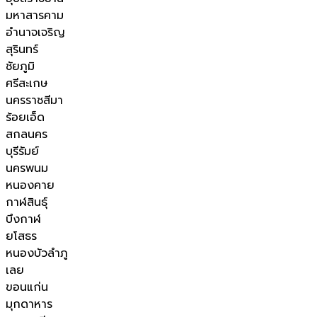
มหาสารคาม
อำนาจเจริญ
สุรินทร์
ชัยภูมิ
ศรีสะเกษ
นครราชสีมา
ร้อยเอ็ด
สกลนคร
บุรีรัมย์
นครพนม
หนองคาย
กาฬสินธุ์
บึงกาฬ
ยโสธร
หนองบัวลำภู
เลย
ขอนแก่น
มุกดาหาร