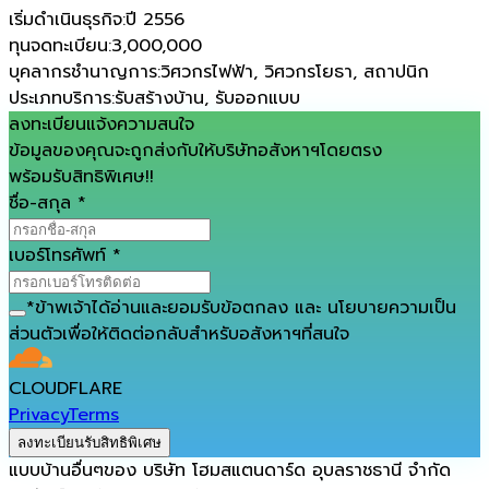
เริ่มดำเนินธุรกิจ
:
ปี 2556
ทุนจดทะเบียน
:
3,000,000
บุคลากรชำนาญการ
:
วิศวกรไฟฟ้า, วิศวกรโยธา, สถาปนิก
ประเภทบริการ
:
รับสร้างบ้าน, รับออกแบบ
ลงทะเบียนแจ้งความสนใจ
ข้อมูลของคุณจะถูกส่งกับให้บริษัทอสังหาฯโดยตรง
พร้อมรับสิทธิพิเศษ!!
ชื่อ-สกุล
*
เบอร์โทรศัพท์
*
*
ข้าพเจ้าได้อ่านและยอมรับ
ข้อตกลง
และ
นโยบายความเป็น
ส่วนตัว
เพื่อให้ติดต่อกลับสำหรับอสังหาฯที่สนใจ
CLOUDFLARE
Privacy
Terms
ลงทะเบียนรับสิทธิพิเศษ
แบบบ้านอื่นๆของ
บริษัท โฮมสแตนดาร์ด อุบลราชธานี จำกัด