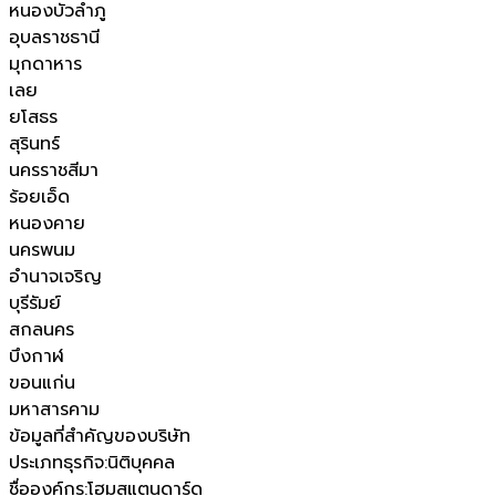
หนองบัวลำภู
อุบลราชธานี
มุกดาหาร
เลย
ยโสธร
สุรินทร์
นครราชสีมา
ร้อยเอ็ด
หนองคาย
นครพนม
อำนาจเจริญ
บุรีรัมย์
สกลนคร
บึงกาฬ
ขอนแก่น
มหาสารคาม
ข้อมูลที่สำคัญของบริษัท
ประเภทธุรกิจ
:
นิติบุคคล
ชื่อองค์กร
:
โฮมสแตนดาร์ด