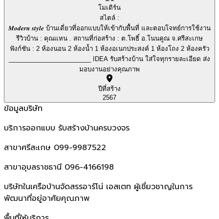
โมเดิร์น
สไตล์ :
𝑴𝒐𝒅𝒆𝒓𝒏 𝒔𝒕𝒚𝒍𝒆 บ้านเดี่ยวที่ออกแบบให้เข้ากับพื้นที่ และตอบโจทย์การใช้งาน
รีวิวบ้าน : คุณแหน . สถานที่ก่อสร้าง : ต.โพธิ์ อ.โนนคูณ จ.ศรีสะเกษ
ฟังก์ชัน : 2 ห้องนอน 2 ห้องน้ำ 1 ห้องอเนกประสงค์ 1 ห้องโถง 2 ห้องครัว
________________________ IDEA รับสร้างบ้าน ใส่ใจทุกรายละเอียด ส่ง
มอบงานอย่างคุณภาพ
ปีที่สร้าง
2567
ข้อมูลบริษัท
บริการออกแบบ รับสร้างบ้านครบวงจร
สาขาศรีสะเกษ 099-9987522
สาขาอุบลราชธานี 096-4166198
บริษัทในเครือบ้านจัดสรรอาร์โน่ เอสเตท ผู้เชี่ยวชาญในการ
พัฒนาที่อยู่อาศัยคุณภาพ
พื้นที่ให้บริการ