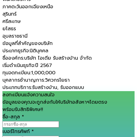
ภาคตะวันออกเฉียงเหนือ
สุรินทร์
ศรีสะเกษ
ยโสธร
อุบลราชธานี
ข้อมูลที่สำคัญของบริษัท
ประเภทธุรกิจ
:
นิติบุคคล
ชื่อองค์กร
:
บริษัท ไอเดีย รับสร้างบ้าน จำกัด
เริ่มดำเนินธุรกิจ
:
ปี 2567
ทุนจดทะเบียน
:
1,000,000
บุคลากรชำนาญการ
:
วิศวกรโยธา
ประเภทบริการ
:
รับสร้างบ้าน, รับออกแบบ
ลงทะเบียนแจ้งความสนใจ
ข้อมูลของคุณจะถูกส่งกับให้บริษัทอสังหาฯโดยตรง
พร้อมรับสิทธิพิเศษ!!
ชื่อ-สกุล
*
เบอร์โทรศัพท์
*