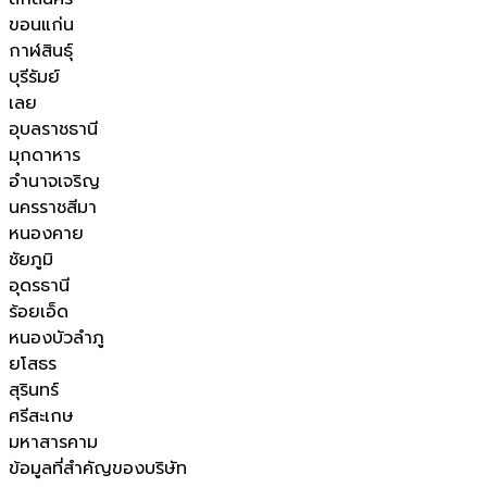
ขอนแก่น
กาฬสินธุ์
บุรีรัมย์
เลย
อุบลราชธานี
มุกดาหาร
อำนาจเจริญ
นครราชสีมา
หนองคาย
ชัยภูมิ
อุดรธานี
ร้อยเอ็ด
หนองบัวลำภู
ยโสธร
สุรินทร์
ศรีสะเกษ
มหาสารคาม
ข้อมูลที่สำคัญของบริษัท