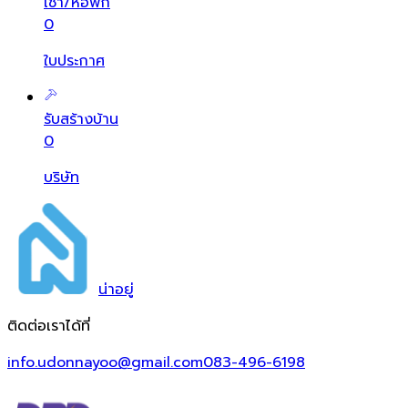
เช่า/หอพัก
0
ใบประกาศ
รับสร้างบ้าน
0
บริษัท
น่า
อยู่
ติดต่อเราได้ที่
info.udonnayoo@gmail.com
083-496-6198