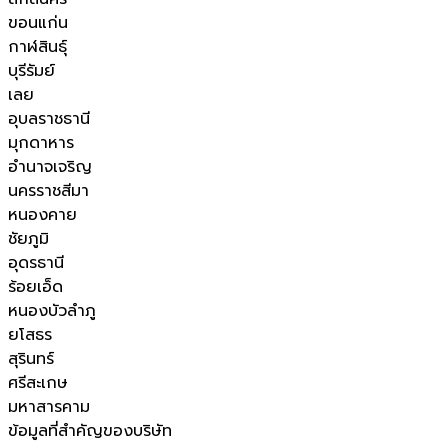
ขอนแก่น
กาฬสินธุ์
บุรีรัมย์
เลย
อุบลราชธานี
มุกดาหาร
อำนาจเจริญ
นครราชสีมา
หนองคาย
ชัยภูมิ
อุดรธานี
ร้อยเอ็ด
หนองบัวลำภู
ยโสธร
สุรินทร์
ศรีสะเกษ
มหาสารคาม
ข้อมูลที่สำคัญของบริษัท