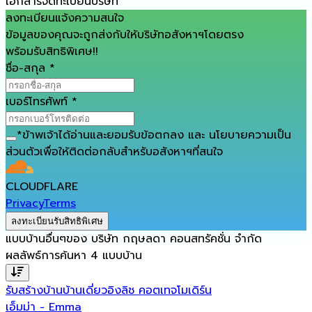
เอกสารจดทะเบียนบริษัท
ลงทะเบียนแจ้งความสนใจ
ข้อมูลของคุณจะถูกส่งกับให้บริษัทอสังหาฯโดยตรง
พร้อมรับสิทธิพิเศษ!!
ชื่อ-สกุล
*
เบอร์โทรศัพท์
*
*
ข้าพเจ้าได้อ่านและยอมรับ
ข้อตกลง
และ
นโยบายความเป็น
ส่วนตัว
เพื่อให้ติดต่อกลับสำหรับอสังหาฯที่สนใจ
CLOUDFLARE
Privacy
Terms
ลงทะเบียนรับสิทธิพิเศษ
แบบบ้านอื่นๆของ
บริษัท กฤษลดา คอนสทรัคชั่น จำกัด
ผลลัพธ์การค้นหา
4
แบบบ้าน
รับสร้างบ้าน
บ้านเดี่ยว
อิงลิช คอตเทจ
โมเดิร์น
เอ็มม่า - Emma